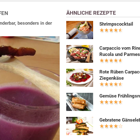
ÄHNLICHE REZEPTE
FEN
derbar, besonders in der
Shrimpscocktail
Carpaccio vom Rin
Rucola und Parme
Rote Rüben Carpac
Ziegenkäse
Gemüse Frühlingsro
Gebratene Gänsele