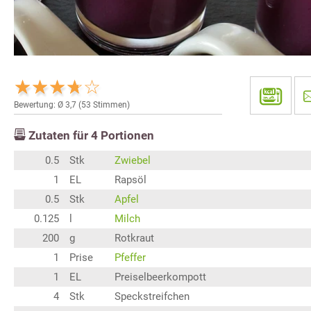
Bewertung: Ø
3,7
(
53
Stimmen)
Zutaten für
4
Portionen
0.5
Stk
Zwiebel
1
EL
Rapsöl
0.5
Stk
Apfel
0.125
l
Milch
200
g
Rotkraut
1
Prise
Pfeffer
1
EL
Preiselbeerkompott
4
Stk
Speckstreifchen