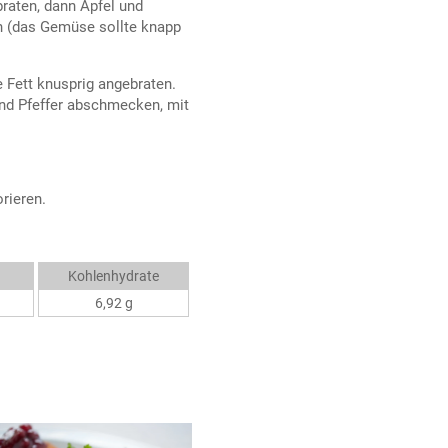
braten, dann Apfel und
n (das Gemüse sollte knapp
 Fett knusprig angebraten.
und Pfeffer abschmecken, mit
rieren.
Kohlenhydrate
6,92 g