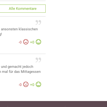
Alle
Kommentare
n ansonsten klassischen
g!
-
0
+
0
 und gemacht jedoch
h mal für das Mittagessen
-
0
+
0