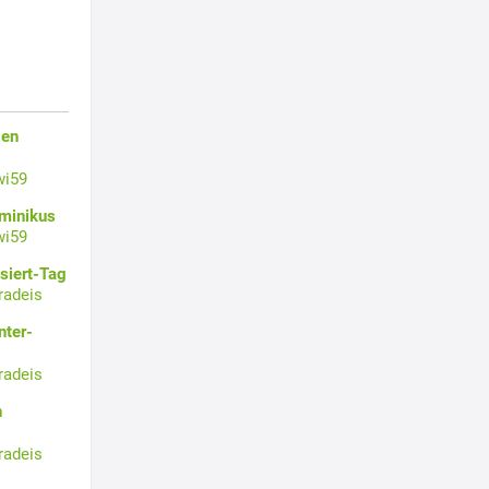
gen
wi59
ominikus
wi59
siert-Tag
radeis
nter-
radeis
n
radeis