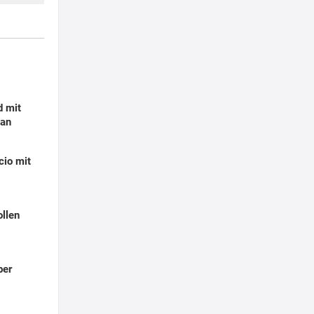
d mit
san
cio mit
llen
ber