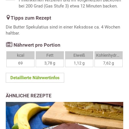
Pinienkernen verzieren und im vorgeheizten Backofen
bei 200 Grad (Gas Stufe 3) etwa 12 Minuten backen.
Tipps zum Rezept
Die Butter Spekulatius sind in einer Keksdose ca. 4 Wochen
haltbar.
Nährwert pro Portion
kcal
Fett
Eiweiß
Kohlenhydrate
69
3,78 g
1,12 g
7,62 g
Detaillierte Nährwertinfos
ÄHNLICHE REZEPTE