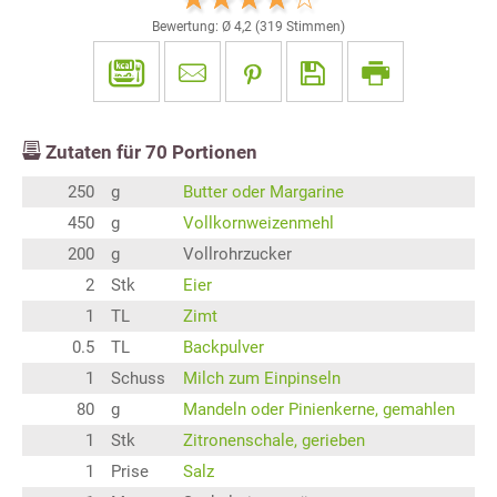
Bewertung: Ø
4,2
(
319
Stimmen)
Zutaten für
70
Portionen
250
g
Butter oder Margarine
450
g
Vollkornweizenmehl
200
g
Vollrohrzucker
2
Stk
Eier
1
TL
Zimt
0.5
TL
Backpulver
1
Schuss
Milch zum Einpinseln
80
g
Mandeln oder Pinienkerne, gemahlen
1
Stk
Zitronenschale, gerieben
1
Prise
Salz