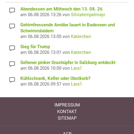
Abendessen am Mittwoch den 13. 08. 26
am 06.08.2026 13:26 von
Silviatempelmayr
Gehirnfressende Amöbe lauert in Badeseen und
Schwimmbädern
am 06.08.2026 13:05 von
Katerchen
Sieg für Trump
am 06.08.2026 13:01 von
Katerchen
Seltener pinker Grashüpfer in Salzburg entdeckt
am 06.08.2026 10:00 von
Lara1
Kühlschrank, Keller oder Obstkorb?
am 06.08.2026 09:57 von
Lara1
IMPRESSUM
KONTAKT
SITEMAP