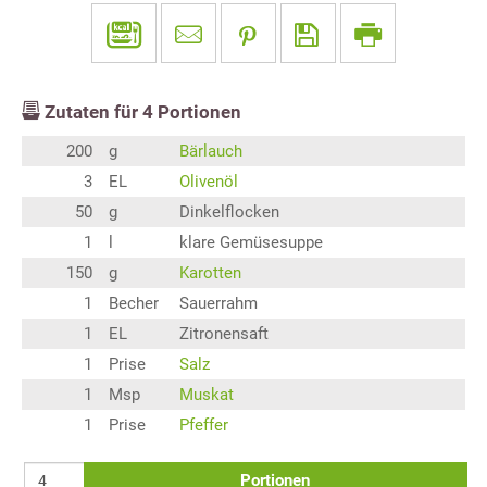
Zutaten für
4
Portionen
200
g
Bärlauch
3
EL
Olivenöl
50
g
Dinkelflocken
1
l
klare Gemüsesuppe
150
g
Karotten
1
Becher
Sauerrahm
1
EL
Zitronensaft
1
Prise
Salz
1
Msp
Muskat
1
Prise
Pfeffer
Portionen