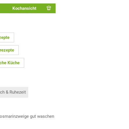
Kochansicht
zepte
rezepte
sche Küche
ch & Ruhezeit
 Rosmarinzweige gut waschen