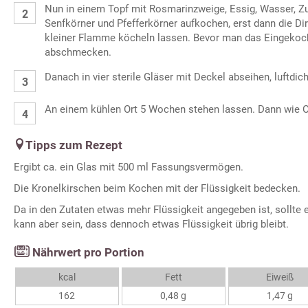
Nun in einem Topf mit Rosmarinzweige, Essig, Wasser, Zuc
Senfkörner und Pfefferkörner aufkochen, erst dann die Dir
kleiner Flamme köcheln lassen. Bevor man das Eingekochte
abschmecken.
Danach in vier sterile Gläser mit Deckel abseihen, luftdic
An einem kühlen Ort 5 Wochen stehen lassen. Dann wie O
Tipps zum Rezept
Ergibt ca. ein Glas mit 500 ml Fassungsvermögen.
Die Kronelkirschen beim Kochen mit der Flüssigkeit bedecken.
Da in den Zutaten etwas mehr Flüssigkeit angegeben ist, sollte
kann aber sein, dass dennoch etwas Flüssigkeit übrig bleibt.
Nährwert pro Portion
kcal
Fett
Eiweiß
162
0,48 g
1,47 g