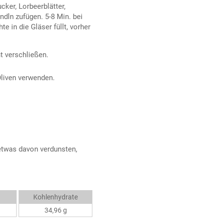
ker, Lorbeerblätter,
ndln zufügen. 5-8 Min. bei
 in die Gläser füllt, vorher
ht verschließen.
liven verwenden.
 etwas davon verdunsten,
Kohlenhydrate
34,96 g