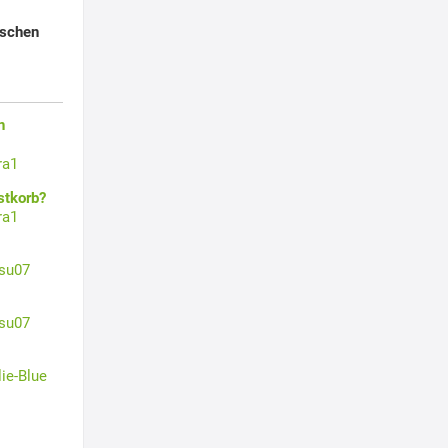
schen
n
ra1
stkorb?
ra1
su07
su07
lie-Blue