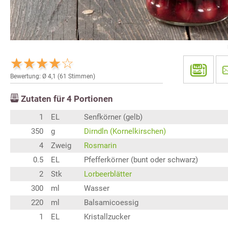
Bewertung: Ø
4,1
(
61
Stimmen)
Zutaten für
4
Portionen
1
EL
Senfkörner (gelb)
350
g
Dirndln (Kornelkirschen)
4
Zweig
Rosmarin
0.5
EL
Pfefferkörner (bunt oder schwarz)
2
Stk
Lorbeerblätter
300
ml
Wasser
220
ml
Balsamicoessig
1
EL
Kristallzucker