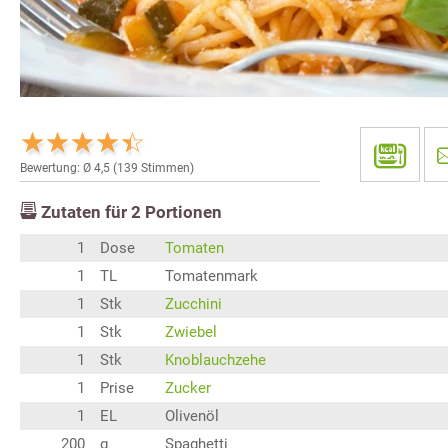
Bewertung: Ø
4,5
(
139
Stimmen)
Zutaten für
2
Portionen
1
Dose
Tomaten
1
TL
Tomatenmark
1
Stk
Zucchini
1
Stk
Zwiebel
1
Stk
Knoblauchzehe
1
Prise
Zucker
1
EL
Olivenöl
200
g
Spaghetti