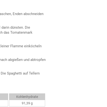
waschen, Enden abschneiden
 darin dünsten. Die
ach das Tomatenmark
 kleiner Flamme einköcheln
anach abgießen und abtropfen
ie Spaghetti auf Tellern
Kohlenhydrate
91,39 g