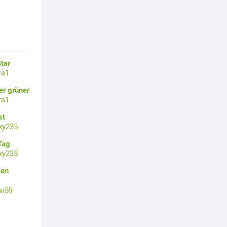
tar
ra1
er grüner
ra1
st
xy235
Tag
xy235
gen
wi59