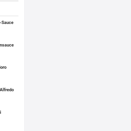
n-Sauce
ensauce
doro
Alfredo
i