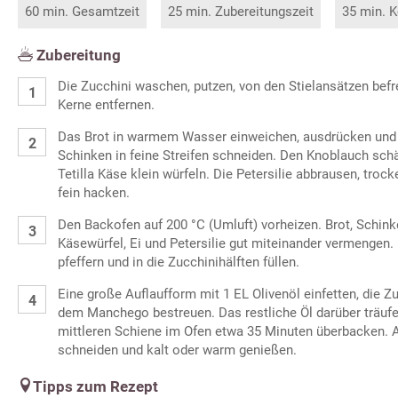
60 min. Gesamtzeit
25 min. Zubereitungszeit
35 min. K
Zubereitung
Die Zucchini waschen, putzen, von den Stielansätzen befre
Kerne entfernen.
Das Brot in warmem Wasser einweichen, ausdrücken und 
Schinken in feine Streifen schneiden. Den Knoblauch sch
Tetilla Käse klein würfeln. Die Petersilie abbrausen, troc
fein hacken.
Den Backofen auf 200 °C (Umluft) vorheizen. Brot, Schink
Käsewürfel, Ei und Petersilie gut miteinander vermengen.
pfeffern und in die Zucchinihälften füllen.
Eine große Auflaufform mit 1 EL Olivenöl einfetten, die Z
dem Manchego bestreuen. Das restliche Öl darüber träufel
mittleren Schiene im Ofen etwa 35 Minuten überbacken. 
schneiden und kalt oder warm genießen.
Tipps zum Rezept