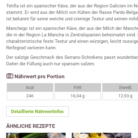
Tetilla ist ein spanischer Käse, der aus der Region Galicien im
stammt. Er wird aus der Milch von Kühen der Rasse Pardo-Belga o
ist bekannt für seine weiche und cremige Textur und seinen mi
Manchego ist ein spanischer Käse, der aus der Milch der Manche
die in der Region La Mancha in Zentralspanien beheimatet sind. 
charakteristische feste Textur und einen würzigen, leicht nussi
Reifegrad variieren kann.
Der salzige Geschmack des Serrano-Schinkens passt wunderbar
Daher die Füllung auch nur sparsam salzen.
Nährwert pro Portion
kcal
Fett
Eiweiß
246
16,04 g
12,93 g
Detaillierte Nährwertinfos
ÄHNLICHE REZEPTE