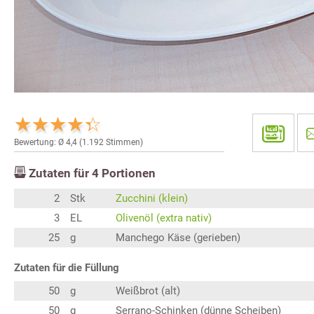
Bewertung: Ø
4,4
(
1.192
Stimmen)
Zutaten für
4
Portionen
2
Stk
Zucchini (klein)
3
EL
Olivenöl (extra nativ)
25
g
Manchego Käse (gerieben)
Zutaten für die Füllung
50
g
Weißbrot (alt)
50
g
Serrano-Schinken (dünne Scheiben)