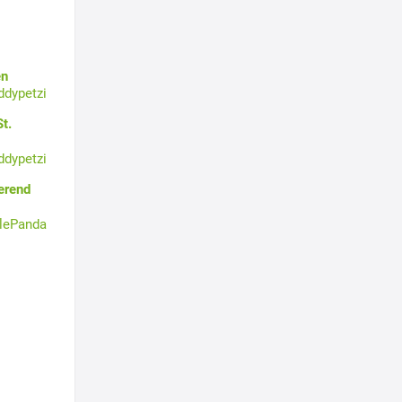
en
ddypetzi
t.
ddypetzi
erend
tlePanda