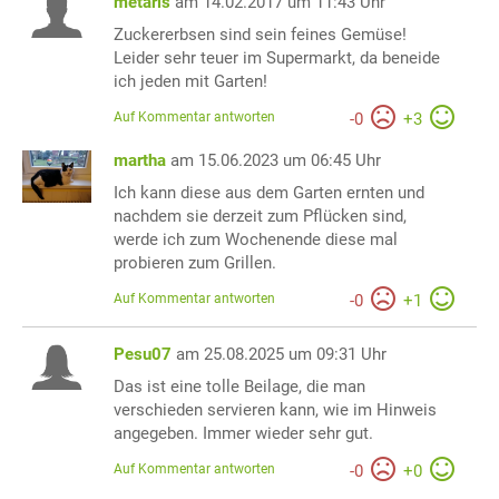
metaris
am 14.02.2017 um 11:43 Uhr
Zuckererbsen sind sein feines Gemüse!
Leider sehr teuer im Supermarkt, da beneide
ich jeden mit Garten!
Auf Kommentar antworten
-
0
+
3
martha
am 15.06.2023 um 06:45 Uhr
Ich kann diese aus dem Garten ernten und
nachdem sie derzeit zum Pflücken sind,
werde ich zum Wochenende diese mal
probieren zum Grillen.
Auf Kommentar antworten
-
0
+
1
Pesu07
am 25.08.2025 um 09:31 Uhr
Das ist eine tolle Beilage, die man
verschieden servieren kann, wie im Hinweis
angegeben. Immer wieder sehr gut.
Auf Kommentar antworten
-
0
+
0