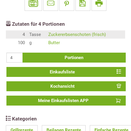
Zutaten für
4
Portionen
4
Tasse
Zuckererbsenschoten (frisch)
100
g
Butter
Portionen
Einkaufsliste
Kochansicht
Meine Einkaufslisten APP
Kategorien
Grillrezepte
Beilagen Rezepte
Einfache Rezepte