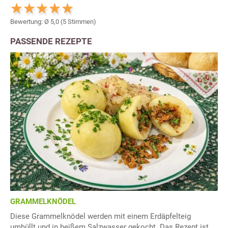
Bewertung: Ø
5,0
(
5
Stimmen)
PASSENDE REZEPTE
GRAMMELKNÖDEL
Diese Grammelknödel werden mit einem Erdäpfelteig
umhüllt und in heißem Salzwasser gekocht. Das Rezept ist