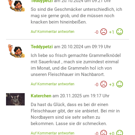
Teddypetzi
am 20.10.2024 um 09:21 Uhr
So sind die Geschmäcker unterschiedlich, ich
mag sie gerne grob, und die müssen noch
knacken beim hineinbeißen.
Auf Kommentar antworten
-
0
+
1
Teddypetzi
am 20.10.2024 um 09:19 Uhr
Ich liebe so frisch gemachte Grammelknödel
mit Sauerkraut , mach sie zumindest einmal
im Monat, und die Grammeln hol ich von
unseren Fleischhauer im Nachbarort.
Auf Kommentar antworten
-
0
+
3
Katerchen
am 20.11.2025 um 19:17 Uhr
Da hast du Glück, dass es bei dir einen
Fleischhauer gibt, der sie anbietet. Bei mir in
Nordbayern sind sie sehr selten zu
bekommen. Lasse sie dir schmecken.
Auf Kommentar antworten
-
0
+
0