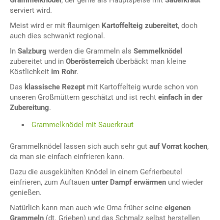
Grammelknödel
, der gerne als Hauptspeise mit
Sauerkraut
serviert wird.
Meist wird er mit flaumigen
Kartoffelteig zubereitet
, doch
auch dies schwankt regional.
In
Salzburg
werden die Grammeln als
Semmelknödel
zubereitet und in
Oberösterreich
überbäckt man kleine
Köstlichkeit
im Rohr
.
Das
klassische Rezept
mit Kartoffelteig wurde schon von
unseren Großmüttern geschätzt und ist recht
einfach in der
Zubereitung
.
Grammelknödel mit Sauerkraut
Grammelknödel lassen sich auch sehr gut
auf Vorrat kochen
,
da man sie einfach einfrieren kann.
Dazu die ausgekühlten Knödel in einem Gefrierbeutel
einfrieren, zum Auftauen
unter Dampf erwärmen
und wieder
genießen.
Natürlich kann man auch wie Oma früher seine
eigenen
Grammeln
(dt. Grieben) und das Schmalz selbst herstellen