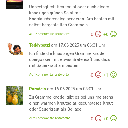
Unbedingt mit Krautsalat oder auch einem
knackigen grünen Salat mit
Knoblauchdressing servieren. Am besten mit
selbst hergestellten Grammeln.
Auf Kommentar antworten
-
0
+
0
Teddypetzi
am 17.06.2025 um 06:31 Uhr
Ich finde die knusprigen Grammelknödel
übergossen mit etwas Bratensaft und dazu
mit Sauerkraut am besten.
Auf Kommentar antworten
-
0
+
1
Paradeis
am 16.06.2025 um 08:01 Uhr
Zu Grammelknödel gibt es bei uns meistens
einen warmen Krautsalat, gedünstetes Kraut
oder Sauerkraut als Beilage.
Auf Kommentar antworten
-
0
+
0