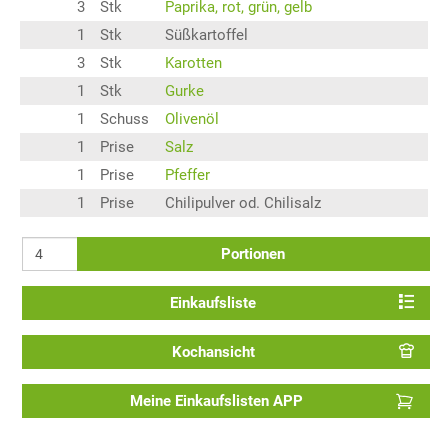
3
Stk
Paprika, rot, grün, gelb
1
Stk
Süßkartoffel
3
Stk
Karotten
1
Stk
Gurke
1
Schuss
Olivenöl
1
Prise
Salz
1
Prise
Pfeffer
1
Prise
Chilipulver od. Chilisalz
Portionen
Einkaufsliste
Kochansicht
Meine Einkaufslisten APP