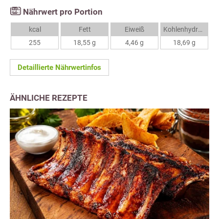
Nährwert pro Portion
kcal
Fett
Eiweiß
Kohlenhydrate
255
18,55 g
4,46 g
18,69 g
Detaillierte Nährwertinfos
ÄHNLICHE REZEPTE