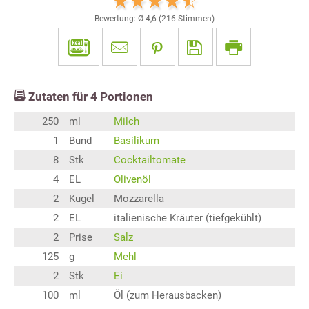
Bewertung: Ø
4,6
(
216
Stimmen)
Zutaten für
4
Portionen
250
ml
Milch
1
Bund
Basilikum
8
Stk
Cocktailtomate
4
EL
Olivenöl
2
Kugel
Mozzarella
2
EL
italienische Kräuter (tiefgekühlt)
2
Prise
Salz
125
g
Mehl
2
Stk
Ei
100
ml
Öl (zum Herausbacken)