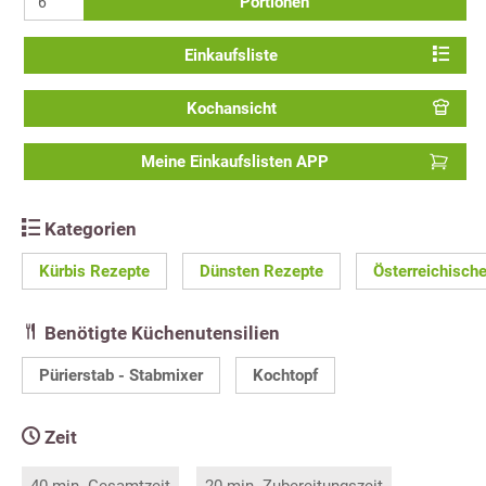
Portionen
Einkaufsliste
Kochansicht
Meine Einkaufslisten APP
Kategorien
Kürbis Rezepte
Dünsten Rezepte
Österreichisch
Benötigte Küchenutensilien
Pürierstab - Stabmixer
Kochtopf
Zeit
40 min. Gesamtzeit
20 min. Zubereitungszeit