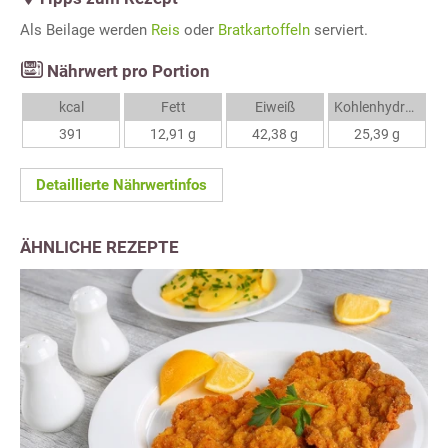
Als Beilage werden
Reis
oder
Bratkartoffeln
serviert.
Nährwert pro Portion
kcal
Fett
Eiweiß
Kohlenhydrate
391
12,91 g
42,38 g
25,39 g
Detaillierte Nährwertinfos
ÄHNLICHE REZEPTE