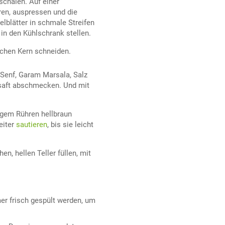
chälen. Auf einer
eren, auspressen und die
lblätter in schmale Streifen
in den Kühlschrank stellen.
achen Kern schneiden.
 Senf, Garam Marsala, Salz
ensaft abschmecken. Und mit
gem Rühren hellbraun
eiter
sautieren
, bis sie leicht
n, hellen Teller füllen, mit
er frisch gespült werden, um