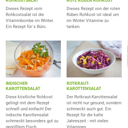
ROHKOSTSALAT
ROTE RÜBEN ROHKOST
Dieses Rezept vom
Dieses Rezept von der roten
Rohkostsalat ist die
Rüben Rohkost ist ideal um
Vitaminbombe im Winter.
im Winter Vitamine zu
Ein Rezept für´s Büro.
tanken.
ROTKRAUT-
INDISCHER
KAROTTENSALAT
KAROTTENSALAT
Der Rotkraut-Karottensalat
Diese köstliche Rohkost
ist nicht nur gesund, sondern
gelingt mit dem Rezept
schmeckt auch gut. Ein
schnell und einfach! Der
Rezept für die kalte
indische Karottensalat
Jahreszeit - mit vielen
schmeckt besonders gut zu
Vitaminen.
gegrilltem Fisch.