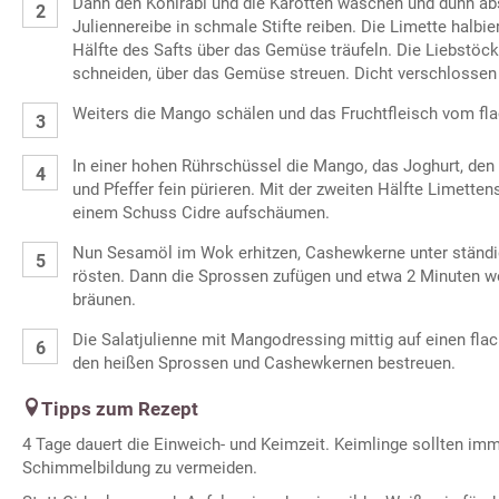
Dann den Kohlrabi und die Karotten waschen und dünn abs
Juliennereibe in schmale Stifte reiben. Die Limette halbi
Hälfte des Safts über das Gemüse träufeln. Die Liebstöcke
schneiden, über das Gemüse streuen. Dicht verschlossen 
Weiters die Mango schälen und das Fruchtfleisch vom fl
In einer hohen Rührschüssel die Mango, das Joghurt, den
und Pfeffer fein pürieren. Mit der zweiten Hälfte Limett
einem Schuss Cidre aufschäumen.
Nun Sesamöl im Wok erhitzen, Cashewkerne unter ständi
rösten. Dann die Sprossen zufügen und etwa 2 Minuten w
bräunen.
Die Salatjulienne mit Mangodressing mittig auf einen flache
den heißen Sprossen und Cashewkernen bestreuen.
Tipps zum Rezept
4 Tage dauert die Einweich- und Keimzeit. Keimlinge sollten imm
Schimmelbildung zu vermeiden.