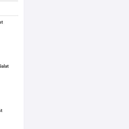
st
Salat
st