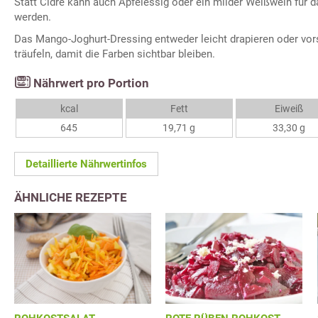
Statt Cidre kann auch Apfelessig oder ein milder Weißwein für 
werden.
Das Mango-Joghurt-Dressing entweder leicht drapieren oder vo
träufeln, damit die Farben sichtbar bleiben.
Nährwert pro Portion
kcal
Fett
Eiweiß
645
19,71 g
33,30 g
Detaillierte Nährwertinfos
ÄHNLICHE REZEPTE