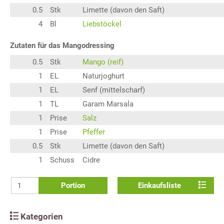
0.5
Stk
Limette (davon den Saft)
4
Bl
Liebstöckel
Zutaten für das Mangodressing
0.5
Stk
Mango (reif)
1
EL
Naturjoghurt
1
EL
Senf (mittelscharf)
1
TL
Garam Marsala
1
Prise
Salz
1
Prise
Pfeffer
0.5
Stk
Limette (davon den Saft)
1
Schuss
Cidre
Portion
Einkaufsliste
Kategorien