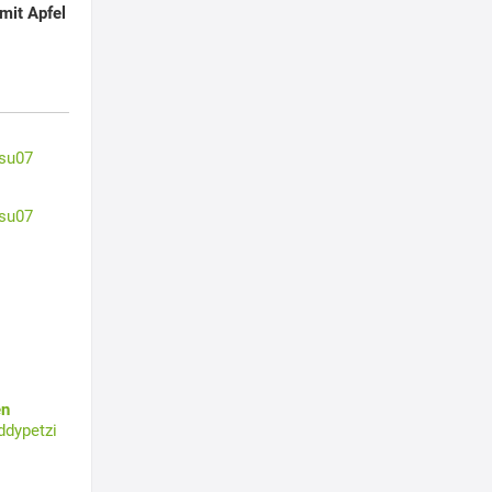
mit Apfel
su07
su07
en
ddypetzi