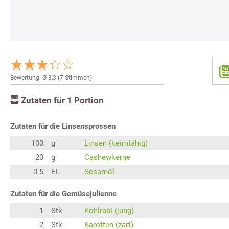
Bewertung: Ø
3,3
(
7
Stimmen)
Zutaten für
1
Portion
Zutaten für die Linsensprossen
100
g
Linsen (keimfähig)
20
g
Cashewkerne
0.5
EL
Sesamöl
Zutaten für die Gemüsejulienne
1
Stk
Kohlrabi (jung)
2
Stk
Karotten (zart)