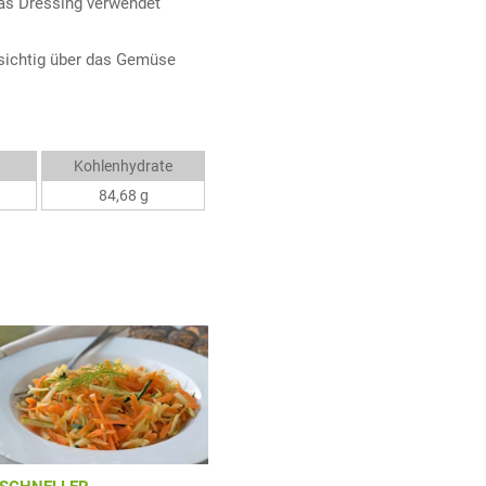
das Dressing verwendet
rsichtig über das Gemüse
Kohlenhydrate
84,68 g