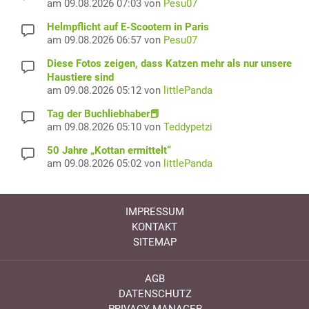
am 09.08.2026 07:03 von
Pesu07
Helmpflicht auf E-Scootern in Paris
am 09.08.2026 06:57 von
Pesu07
Diese Fotos zeigen, dass Katzen mehr als nur unsere
Haustiere sind
am 09.08.2026 05:12 von
littlePanda
Tag der Buchliebhaber📕
am 09.08.2026 05:10 von
Teddypetzi
50 Jahre „Kottan ermittelt“
am 09.08.2026 05:02 von
littlePanda
IMPRESSUM
KONTAKT
SITEMAP
AGB
DATENSCHUTZ
PRIVACY MANAGER