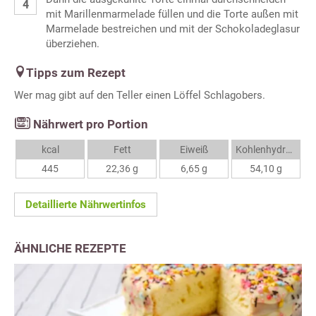
mit Marillenmarmelade füllen und die Torte außen mit
Marmelade bestreichen und mit der Schokoladeglasur
überziehen.
Tipps zum Rezept
Wer mag gibt auf den Teller einen Löffel Schlagobers.
Nährwert pro Portion
kcal
Fett
Eiweiß
Kohlenhydrate
445
22,36 g
6,65 g
54,10 g
Detaillierte Nährwertinfos
ÄHNLICHE REZEPTE