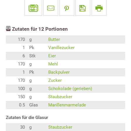
Zutaten für
12
Portionen
170
g
Butter
1
Pk
Vanillezucker
6
Stk
Eier
170
g
Mehl
1
Pk
Backpulver
170
g
Zucker
100
g
Schokolade (gerieben)
150
g
Staubzucker
0.5
Glas
Marillenmarmelade
Zutaten für die Glasur
30
g
Staubzucker