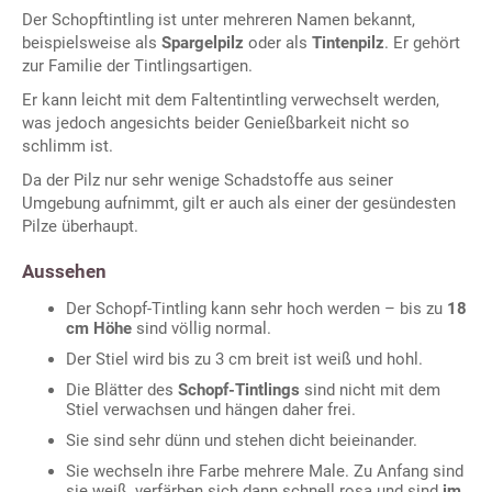
Der Schopftintling ist unter mehreren Namen bekannt,
beispielsweise als
Spargelpilz
oder als
Tintenpilz
. Er gehört
zur Familie der Tintlingsartigen.
Er kann leicht mit dem Faltentintling verwechselt werden,
was jedoch angesichts beider Genießbarkeit nicht so
schlimm ist.
Da der Pilz nur sehr wenige Schadstoffe aus seiner
Umgebung aufnimmt, gilt er auch als einer der gesündesten
Pilze überhaupt.
Aussehen
Der Schopf-Tintling kann sehr hoch werden – bis zu
18
cm Höhe
sind völlig normal.
Der Stiel wird bis zu 3 cm breit ist weiß und hohl.
Die Blätter des
Schopf-Tintlings
sind nicht mit dem
Stiel verwachsen und hängen daher frei.
Sie sind sehr dünn und stehen dicht beieinander.
Sie wechseln ihre Farbe mehrere Male. Zu Anfang sind
sie weiß, verfärben sich dann schnell rosa und sind
im