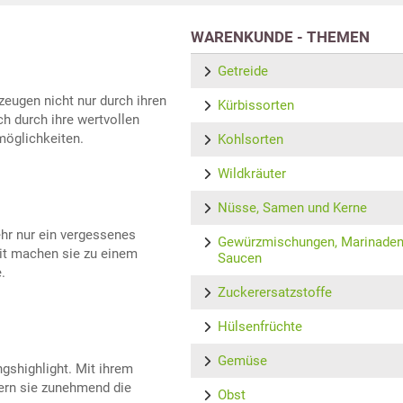
WARENKUNDE - THEMEN
Getreide
zeugen nicht nur durch ihren
Kürbissorten
 durch ihre wertvollen
möglichkeiten.
Kohlsorten
Wildkräuter
Nüsse, Samen und Kerne
hr nur ein vergessenes
Gewürzmischungen, Marinaden
eit machen sie zu einem
Saucen
.
Zuckerersatzstoffe
Hülsenfrüchte
Gemüse
ngshighlight. Mit ihrem
ern sie zunehmend die
Obst