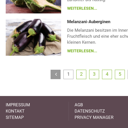
WEITERLESEN...
Melanzani-Auberginen
Die Melanzani besitzen im Inner
Fruchtfleisch und eine eher sc
kleinen Kernen.
WEITERLESEN...
1
2
3
4
5
IMPRESSUM
AGB
KONTAKT
DATENSCHUTZ
SITEMAP
PRIVACY MANAGER