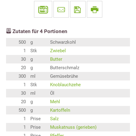
Zutaten für
4
Portionen
500
g
Schwarzkohl
1
Stk
Zwiebel
30
g
Butter
20
g
Butterschmalz
300
ml
Gemüsebrühe
1
Stk
Knoblauchzehe
30
ml
Öl
20
g
Mehl
500
g
Kartoffeln
1
Prise
Salz
1
Prise
Muskatnuss (gerieben)
1
Prise
Pfeffer