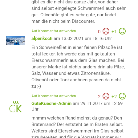
gibt es die nicht das ganze Jahr, von daher
sind selbst eingelegte Schwammerl auch sehr
gut. Olivenöle gibt es sehr gute, nur findet
man die nicht beim Discounter.
Auf Kommentar antworten
-
0
+
1
alpenkoch
am 13.02.2021 um 18:16 Uhr
Ein Schweinefilet in einer feinen Pilzsoße ist
total lecker. Ich werde das mit gekauften
Eierschwammerln aus dem Glas machen. Bei
unserer Marke ist nichts anders drin als Pilze,
Salz, Wasser und etwas Zitronensäure.
Olivenöl oder Tonkabohnen passen da nicht
zu ;-)
Auf Kommentar antworten
-
2
+
2
GuteKueche-Admin
am 29.11.2017 um 12:59
Uhr
mhmm welchen Rand meinst du genau? Den
Bratenrand? Der entsteht beim Braten selbst.
Weiters sind Eierschwammerl im Glas selbst
zuzubereiten und für die Vorratskammer wir