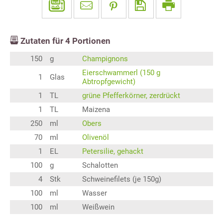
Zutaten für
4
Portionen
150
g
Champignons
Eierschwammerl (150 g
1
Glas
Abtropfgewicht)
1
TL
grüne Pfefferkörner, zerdrückt
1
TL
Maizena
250
ml
Obers
70
ml
Olivenöl
1
EL
Petersilie, gehackt
100
g
Schalotten
4
Stk
Schweinefilets (je 150g)
100
ml
Wasser
100
ml
Weißwein