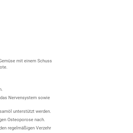
r Gemüse mit einem Schuss
ote.
n.
le, das Nervensystem sowie
samöl unterstützt werden.
gen Osteoporose nach.
 den regelmäßigen Verzehr