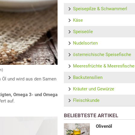
Speisepilze & Schwammerl
Käse
Speiseöle
Nudelsorten
österreichische Speisefische
Meeresfrüchte & Meeresfische
m)
Backutensilien
es Öl und wird aus den Samen
Kräuter und Gewürze
tigten, Omega 3- und Omega
Fleischkunde
ert auf.
BELIEBTESTE ARTIKEL
Olivenöl