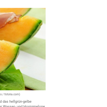
s / fotolia.com)
d das hellgrün-gelbe
zur Wasser- und Honigmelone