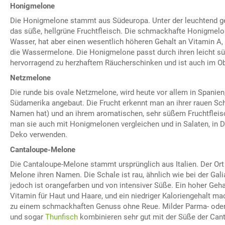
Honigmelone
Die Honigmelone stammt aus Südeuropa. Unter der leuchtend ge
das süße, hellgrüne Fruchtfleisch. Die schmackhafte Honigmelo
Wasser, hat aber einen wesentlich höheren Gehalt an Vitamin A,
die Wassermelone. Die Honigmelone passt durch ihren leicht 
hervorragend zu herzhaftem Räucherschinken und ist auch im Ob
Netzmelone
Die runde bis ovale Netzmelone, wird heute vor allem in Spanien
Südamerika angebaut. Die Frucht erkennt man an ihrer rauen Sch
Namen hat) und an ihrem aromatischen, sehr süßem Fruchtflei
man sie auch mit Honigmelonen vergleichen und in Salaten, in D
Deko verwenden.
Cantaloupe-Melone
Die Cantaloupe-Melone stammt ursprünglich aus Italien. Der Or
Melone ihren Namen. Die Schale ist rau, ähnlich wie bei der Gal
jedoch ist orangefarben und von intensiver Süße. Ein hoher Geha
Vitamin für Haut und Haare, und ein niedriger Kaloriengehalt m
zu einem schmackhaften Genuss ohne Reue. Milder Parma- ode
und sogar
Thunfisch
kombinieren sehr gut mit der Süße der Can