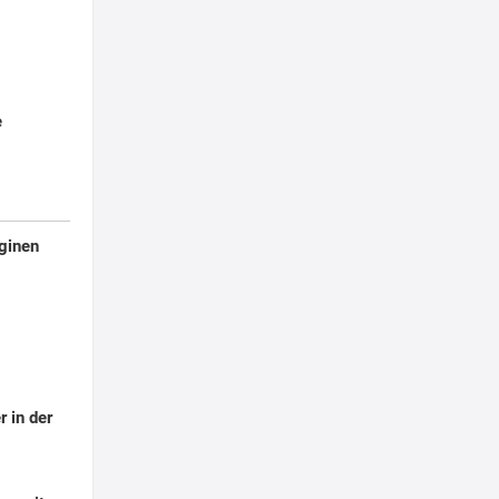
e
ginen
r in der