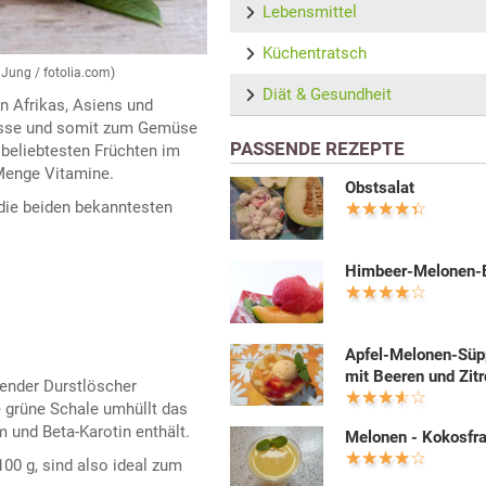
Lebensmittel
Küchentratsch
 Jung / fotolia.com)
Diät & Gesundheit
n Afrikas, Asiens und
bisse und somit zum Gemüse
PASSENDE REZEPTE
beliebtesten Früchten im
 Menge Vitamine.
Obstsalat
die beiden bekanntesten
Himbeer-Melonen-
Apfel-Melonen-Sü
mit Beeren und Zit
ender Durstlöscher
e grüne Schale umhüllt das
 und Beta-Karotin enthält.
Melonen - Kokosfr
00 g, sind also ideal zum