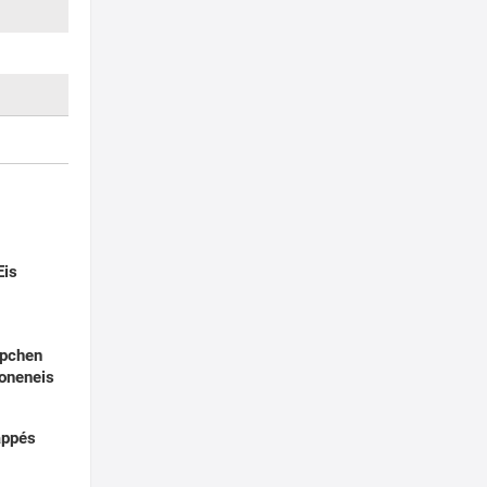
Eis
ppchen
roneneis
appés