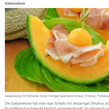
Galiamelone
Galiamelone mit Schinken ist ein richtiger Gaumenschmaus. (Foto by: Printemp
Die Galiamelone hat eine raue Schale mit netzartiger Struktur un
Fruchtfleisch schmeckt herrlich aromatisch-süß. Im Vergleich 