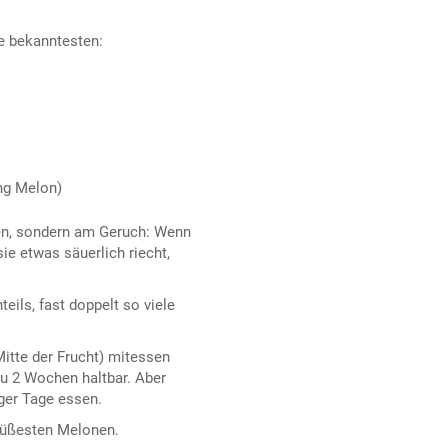
ie bekanntesten:
ing Melon)
en, sondern am Geruch: Wenn
ie etwas säuerlich riecht,
ils, fast doppelt so viele
itte der Frucht) mitessen
zu 2 Wochen haltbar. Aber
iger Tage essen.
süßesten Melonen.