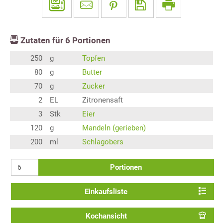
Zutaten für
6
Portionen
250
g
Topfen
80
g
Butter
70
g
Zucker
2
EL
Zitronensaft
3
Stk
Eier
120
g
Mandeln (gerieben)
200
ml
Schlagobers
Portionen
Einkaufsliste
Kochansicht