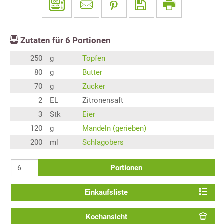
Zutaten für
6
Portionen
250
g
Topfen
80
g
Butter
70
g
Zucker
2
EL
Zitronensaft
3
Stk
Eier
120
g
Mandeln (gerieben)
200
ml
Schlagobers
Portionen
Einkaufsliste
Kochansicht