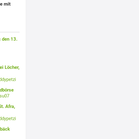
e mit
 den 13.
i Löcher,
ddypetzi
ldbörse
su07
t. Afra,
ddypetzi
ebäck