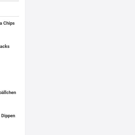
la Chips
nacks
ällchen
 Dippen