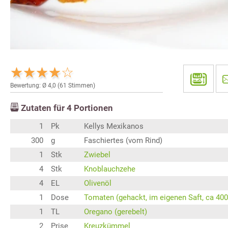
Bewertung: Ø
4,0
(
61
Stimmen)
Zutaten für
4
Portionen
1
Pk
Kellys Mexikanos
300
g
Faschiertes (vom Rind)
1
Stk
Zwiebel
4
Stk
Knoblauchzehe
4
EL
Olivenöl
1
Dose
Tomaten (gehackt, im eigenen Saft, ca 400
1
TL
Oregano (gerebelt)
2
Prise
Kreuzkümmel