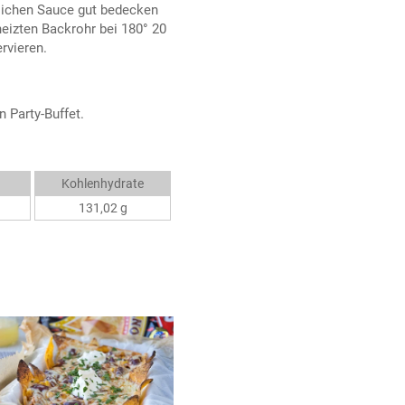
tlichen Sauce gut bedecken
eizten Backrohr bei 180° 20
rvieren.
 Party-Buffet.
Kohlenhydrate
131,02 g