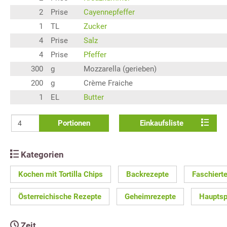
2
Prise
Cayennepfeffer
1
TL
Zucker
4
Prise
Salz
4
Prise
Pfeffer
300
g
Mozzarella (gerieben)
200
g
Crème Fraiche
1
EL
Butter
Portionen
Einkaufsliste
Kategorien
Kochen mit Tortilla Chips
Backrezepte
Faschiert
Österreichische Rezepte
Geheimrezepte
Hauptsp
Zeit