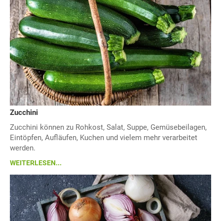
Zucchini
Zucchini können zu Rohkost, Salat, Suppe, Gemüsebeilagen,
Eintöpfen, Aufläufen, Kuchen und vielem mehr verarbeitet
werden.
WEITERLESEN...