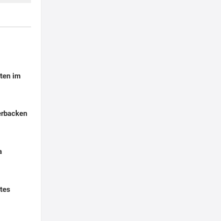
ten im
erbacken
a
tes