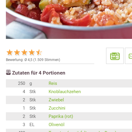
Bewertung: Ø
4,5
(
1.509
Stimmen)
Zutaten für
4
Portionen
250
g
Reis
4
Stk
Knoblauchzehen
2
Stk
Zwiebel
1
Stk
Zucchini
2
Stk
Paprika (rot)
3
EL
Olivenöl