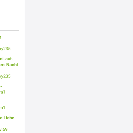
n
xy235
ni-auf-
arn-Nacht
xy235
-
ra1
ra1
e Liebe
wi59