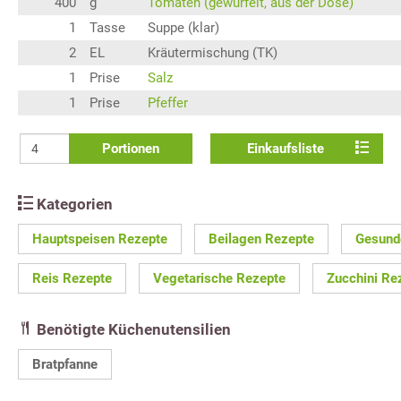
400
g
Tomaten (gewürfelt, aus der Dose)
1
Tasse
Suppe (klar)
2
EL
Kräutermischung (TK)
1
Prise
Salz
1
Prise
Pfeffer
Portionen
Einkaufsliste
Kategorien
Hauptspeisen Rezepte
Beilagen Rezepte
Gesund
Reis Rezepte
Vegetarische Rezepte
Zucchini Re
Benötigte Küchenutensilien
Bratpfanne