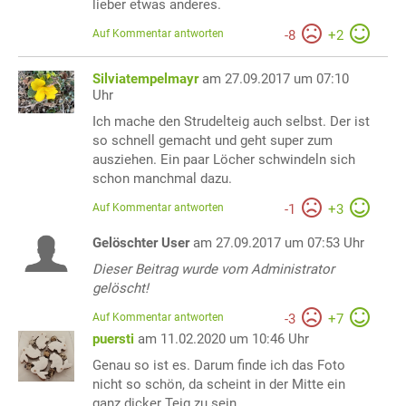
lieber etwas anderes.
Auf Kommentar antworten
-
8
+
2
Silviatempelmayr
am 27.09.2017 um 07:10
Uhr
Ich mache den Strudelteig auch selbst. Der ist
so schnell gemacht und geht super zum
ausziehen. Ein paar Löcher schwindeln sich
schon manchmal dazu.
Auf Kommentar antworten
-
1
+
3
Gelöschter User
am 27.09.2017 um 07:53 Uhr
Dieser Beitrag wurde vom Administrator
gelöscht!
Auf Kommentar antworten
-
3
+
7
puersti
am 11.02.2020 um 10:46 Uhr
Genau so ist es. Darum finde ich das Foto
nicht so schön, da scheint in der Mitte ein
ganz dicker Teig zu sein.