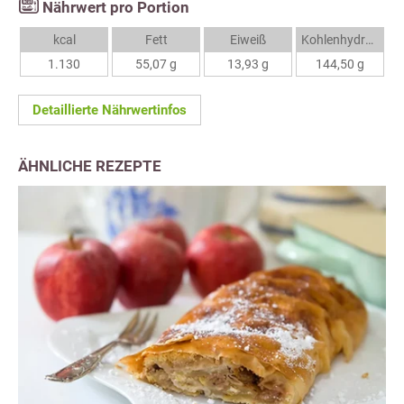
Nährwert pro Portion
kcal
Fett
Eiweiß
Kohlenhydrate
1.130
55,07 g
13,93 g
144,50 g
Detaillierte Nährwertinfos
ÄHNLICHE REZEPTE