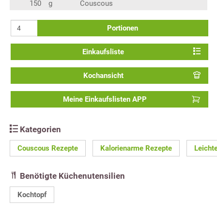
150
g
Couscous
Portionen
Einkaufsliste
Kochansicht
Meine Einkaufslisten APP
Kategorien
Couscous Rezepte
Kalorienarme Rezepte
Leicht
Benötigte Küchenutensilien
Kochtopf