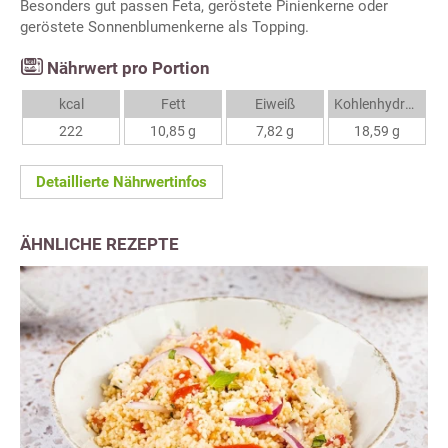
Besonders gut passen Feta, geröstete Pinienkerne oder
geröstete Sonnenblumenkerne als Topping.
Nährwert pro Portion
kcal
Fett
Eiweiß
Kohlenhydrate
222
10,85 g
7,82 g
18,59 g
Detaillierte Nährwertinfos
ÄHNLICHE REZEPTE