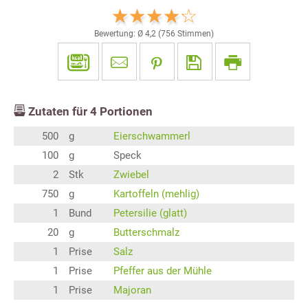
Bewertung: Ø
4,2
(
756
Stimmen)
Zutaten für
4
Portionen
500
g
Eierschwammerl
100
g
Speck
2
Stk
Zwiebel
750
g
Kartoffeln (mehlig)
1
Bund
Petersilie (glatt)
20
g
Butterschmalz
1
Prise
Salz
1
Prise
Pfeffer aus der Mühle
1
Prise
Majoran