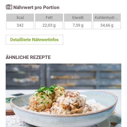
Nährwert pro Portion
kcal
Fett
Eiweiß
Kohlenhydrate
342
22,03 g
7,39 g
34,66 g
Detaillierte Nährwertinfos
ÄHNLICHE REZEPTE