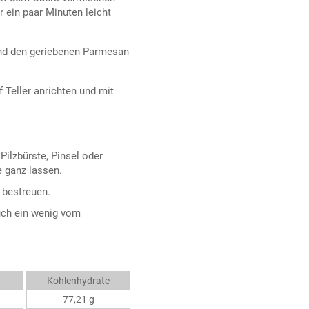
 ein paar Minuten leicht
und den geriebenen Parmesan
eller anrichten und mit
ilzbürste, Pinsel oder
e ganz lassen.
 bestreuen.
uch ein wenig vom
Kohlenhydrate
77,21 g