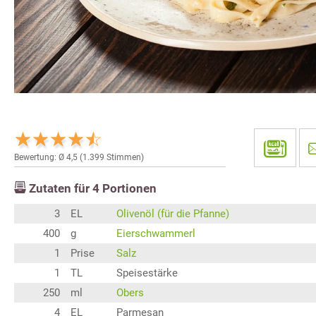
Bewertung: Ø
4,5
(
1.399
Stimmen)
Zutaten für
4
Portionen
3
EL
Olivenöl (für die Pfanne)
400
g
Eierschwammerl
1
Prise
Salz
1
TL
Speisestärke
250
ml
Obers
4
EL
Parmesan