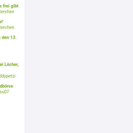
 frei gibt
terchen
n"
terchen
 den 13.
i Löcher,
ddypetzi
ldbörse
su07