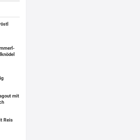
östl
mmerl-
lknödel
sig
agout mit
ch
t Reis