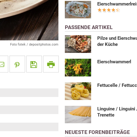
Eierschwammerlrei
PASSENDE ARTIKEL
Pilze und Eierschw
der Küche
Foto fotek / depositphotos.com
Eierschwammerl
Fettucelle / Fettuc
Linguine / Linguini 
Trenette
NEUESTE FORENBEITRÄGE