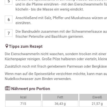
und in die Pfanne einrühren - mit den Eierschwammerln für
köcheln - bis die Masse ein wenig eindickt.
Anschließend mit Salz, Pfeffer und Muskatnuss würzen 
einrühren.
Die Bandnudeln zusammen mit der Schwammerlsauce auf T
frischer Petersilie und Basilikum garnieren.
Tipps zum Rezept
Die Eierschwammerln nicht waschen, sondern trocken mit einer P
Küchenpapier reinigen. Große Pilze halbieren oder vierteln, klein
Zusätzlich noch mit frisch geriebenem Parmesan oder Bergkäse
Wenn man auf die Speisestärke verzichten möchte, kann man a
Nudelkochwasser zum Binden verwenden.
Nährwert pro Portion
kcal
Fett
Eiweiß
715
36,43 g
21,57 g