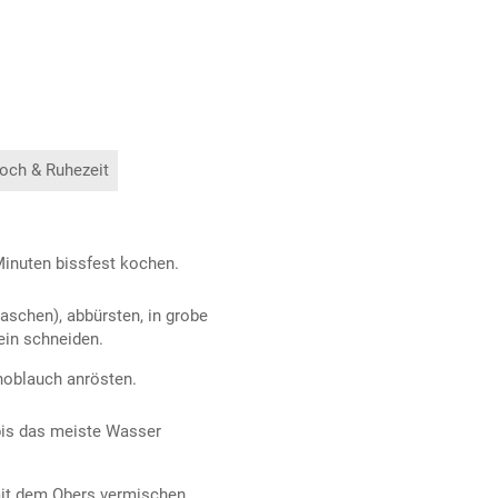
och & Ruhezeit
Minuten bissfest kochen.
aschen), abbürsten, in grobe
ein schneiden.
noblauch anrösten.
bis das meiste Wasser
mit dem Obers vermischen