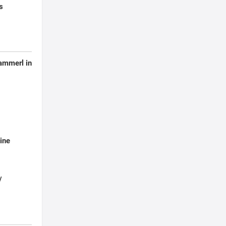
s
ammerl in
cine
/