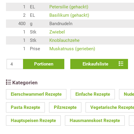
1
EL
Petersilie (gehackt)
2
EL
Basilikum (gehackt)
400
g
Bandnudeln
1
Stk
Zwiebel
1
Stk
Knoblauchzehe
1
Prise
Muskatnuss (gerieben)
Portionen
Einkaufsliste
Kategorien
Eierschwammerl Rezepte
Einfache Rezepte
Nude
Pasta Rezepte
Pilzrezepte
Vegetarische Rezept
Hauptspeisen Rezepte
Hausmannskost Rezepte