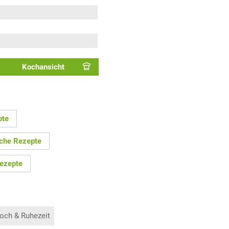
Kochansicht
pte
che Rezepte
ezepte
och & Ruhezeit