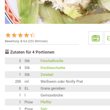
Bewertung: Ø
4,4
(
253
Stimmen)
Zutaten für
4
Portionen
3
Stk
Fenchelknolle
4
Stk
Knoblauchzehe
1
Stk
Zwiebel
200
ml
Weißwein oder Noilly Prat
8
EL
Grana gerieben
1
l
Gemüsebrühe
1
Prise
Pfeffer
1
Prise
Salz