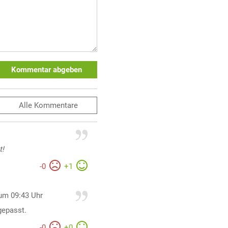
Kommentar abgeben
Alle
Kommentare
t!
-
0
+
1
um 09:43 Uhr
gepasst.
-
0
+
0