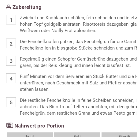
Zubereitung
Zwiebel und Knoblauch schälen, fein schneiden und in et
hohen Topf goldgelb anbraten. Risottoreis dazugeben, gl
Weißwein oder Noilly Prat ablöschen.
Die Fenchelknollen putzen, das Fenchelgrün für die Garnitu
Fenchelknollen in bissgroße Stücke schneiden und zum R
Regelmäßig einen Schöpfer Gemüsebrühe dazugeben und be
garen, bis der Reis klebrig und innen leicht bissfest ist.
Fünf Minuten vor dem Servieren ein Stück Butter und die 
unterrühren, nach Geschmack mit Salz und Pfeffer absc
stehen lassen.
Die restliche Fenchelknolle in feine Scheiben schneiden, 
anbraten. Das Risotto auf Tellern anrichten, mit den geb
Fenchelgrün, dem restlichen Grana und etwas Pesto garni
Nährwert pro Portion
kcal
Fett
Eiweiß