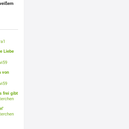
 weißem
ra1
e Liebe
wi59
a von
wi59
 frei gibt
terchen
n"
terchen