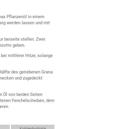
was Pflanzenöl in einem
asig werden lassen und mit
r beiseite stellen. Zwei
isotto geben.
i mittlerer Hitze, solange
Hälfte des geriebenen Grana
hmecken und zugedeckt
in Öl von beiden Seiten
ratenen Fenchelscheiben, dem
eren.
Kohlenhydrate