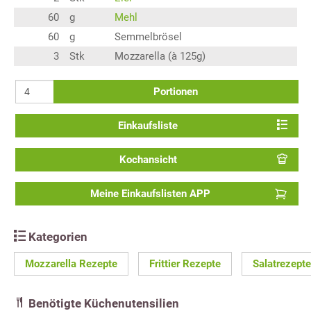
60
g
Mehl
60
g
Semmelbrösel
3
Stk
Mozzarella (à 125g)
Portionen
Einkaufsliste
Kochansicht
Meine Einkaufslisten APP
Kategorien
Mozzarella Rezepte
Frittier Rezepte
Salatrezepte
Benötigte Küchenutensilien