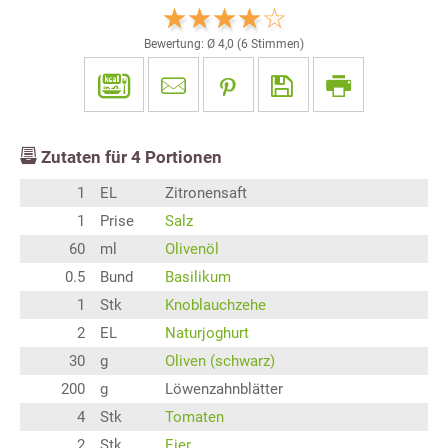
Bewertung: Ø
4,0
(
6
Stimmen)
Zutaten für
4
Portionen
1
EL
Zitronensaft
1
Prise
Salz
60
ml
Olivenöl
0.5
Bund
Basilikum
1
Stk
Knoblauchzehe
2
EL
Naturjoghurt
30
g
Oliven (schwarz)
200
g
Löwenzahnblätter
4
Stk
Tomaten
2
Stk
Eier