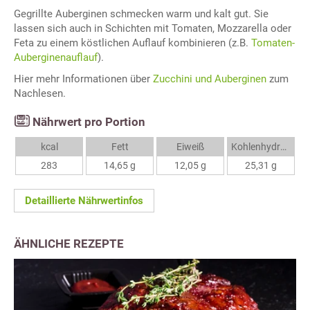
Gegrillte Auberginen schmecken warm und kalt gut. Sie
lassen sich auch in Schichten mit Tomaten, Mozzarella oder
Feta zu einem köstlichen Auflauf kombinieren (z.B.
Tomaten-
Auberginenauflauf
).
Hier mehr Informationen über
Zucchini und Auberginen
zum
Nachlesen.
Nährwert pro Portion
kcal
Fett
Eiweiß
Kohlenhydrate
283
14,65 g
12,05 g
25,31 g
Detaillierte Nährwertinfos
ÄHNLICHE REZEPTE