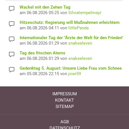
Wackel mit den Zehen Tag
am 06.08.2026 05:25 von
Silviatempelmayr
Hitzeschutz: Regierung will Maßnahmen erleichtern
am 06.08.2026 04:11 von
littlePanda
Internationaler Tag der "Ärzte der Welt für den Frieden"
am 06.08.2026 01:29 von
snakeeleven
Tag des frischen Atems
am 06.08.2026 01:29 von
snakeeleven
Gedenktag 5. August: Unsere Liebe Frau vom Schnee
am 05.08.2026 22:15 von
jowi59
IMPRESSUM
KONTAKT
SITEMAP
AGB
DATENSCHUTZ