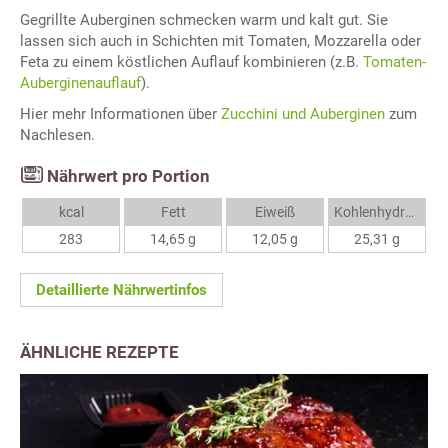
Gegrillte Auberginen schmecken warm und kalt gut. Sie
lassen sich auch in Schichten mit Tomaten, Mozzarella oder
Feta zu einem köstlichen Auflauf kombinieren (z.B.
Tomaten-
Auberginenauflauf
).
Hier mehr Informationen über
Zucchini und Auberginen
zum
Nachlesen.
Nährwert pro Portion
kcal
Fett
Eiweiß
Kohlenhydrate
283
14,65 g
12,05 g
25,31 g
Detaillierte Nährwertinfos
ÄHNLICHE REZEPTE