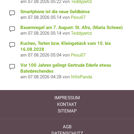
am 07.08.2026 05:22 von
Teddypetzi
Smartphone ist die neue Geldbörse
am 07.08.2026 05:14 von
Pesu07
Bauernregel am 7. August: St. Afra, (Maria Schnee)
am 07.08.2026 05:14 von
Teddypetzi
Kuchen, Torten bzw. Kleingebäck vom 10. bis
16.08.2028
am 07.08.2026 05:04 von
Pesu07
Vor 100 Jahren gelingt Gertrude Ederle etwas
Bahnbrechendes
am 07.08.2026 04:28 von
littlePanda
IMPRESSUM
KONTAKT
SITEMAP
AGB
DATENSCHUTZ