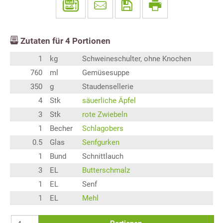
Zutaten für
4
Portionen
1
kg
Schweineschulter, ohne Knochen
760
ml
Gemüsesuppe
350
g
Staudensellerie
4
Stk
säuerliche Äpfel
3
Stk
rote Zwiebeln
1
Becher
Schlagobers
0.5
Glas
Senfgurken
1
Bund
Schnittlauch
3
EL
Butterschmalz
1
EL
Senf
1
EL
Mehl