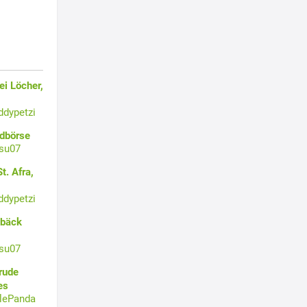
i Löcher,
ddypetzi
ldbörse
su07
t. Afra,
ddypetzi
ebäck
su07
rude
es
tlePanda