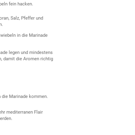
beln fein hacken.
ran, Salz, Pfeffer und
n.
iebeln in die Marinade
inade legen und mindestens
, damit die Aromen richtig
in die Marinade kommen.
r mediterranen Flair
werden.