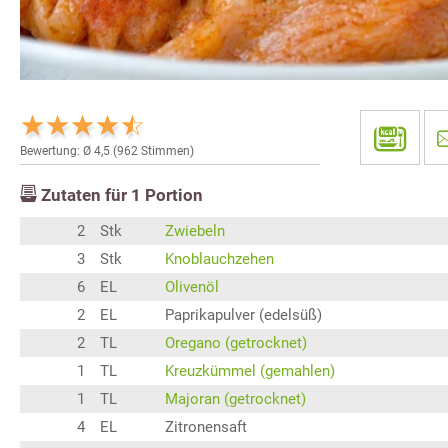
Bewertung: Ø
4,5
(
962
Stimmen)
Zutaten für
1
Portion
2
Stk
Zwiebeln
3
Stk
Knoblauchzehen
6
EL
Olivenöl
2
EL
Paprikapulver (edelsüß)
2
TL
Oregano (getrocknet)
1
TL
Kreuzkümmel (gemahlen)
1
TL
Majoran (getrocknet)
4
EL
Zitronensaft