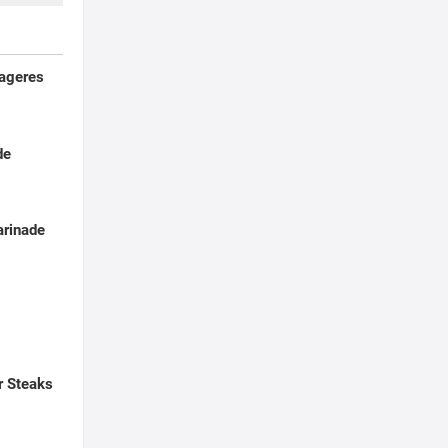
mageres
de
arinade
r Steaks