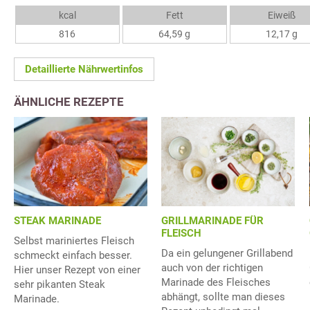
kcal
Fett
Eiweiß
816
64,59 g
12,17 g
Detaillierte Nährwertinfos
ÄHNLICHE REZEPTE
GRILLMARINADE FÜR
STEAK MARINADE
FLEISCH
Selbst mariniertes Fleisch
Da ein gelungener Grillabend
schmeckt einfach besser.
auch von der richtigen
Hier unser Rezept von einer
Marinade des Fleisches
sehr pikanten Steak
abhängt, sollte man dieses
Marinade.