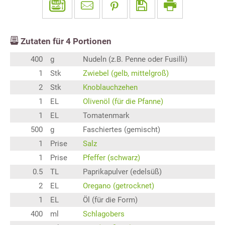
Zutaten für
4
Portionen
400
g
Nudeln (z.B. Penne oder Fusilli)
1
Stk
Zwiebel (gelb, mittelgroß)
2
Stk
Knoblauchzehen
1
EL
Olivenöl (für die Pfanne)
1
EL
Tomatenmark
500
g
Faschiertes (gemischt)
1
Prise
Salz
1
Prise
Pfeffer (schwarz)
0.5
TL
Paprikapulver (edelsüß)
2
EL
Oregano (getrocknet)
1
EL
Öl (für die Form)
400
ml
Schlagobers