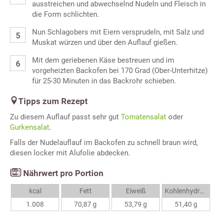
ausstreichen und abwechselnd Nudeln und Fleisch in
die Form schlichten.
Nun Schlagobers mit Eiern versprudeln, mit Salz und
Muskat würzen und über den Auflauf gießen.
Mit dem geriebenen Käse bestreuen und im
vorgeheizten Backofen bei 170 Grad (Ober-Unterhitze)
für 25-30 Minuten in das Backrohr schieben.
Tipps zum Rezept
Zu diesem Auflauf passt sehr gut
Tomatensalat
oder
Gurkensalat
.
Falls der Nudelauflauf im Backofen zu schnell braun wird,
diesen locker mit Alufolie abdecken.
Nährwert pro Portion
kcal
Fett
Eiweiß
Kohlenhydrate
1.008
70,87 g
53,79 g
51,40 g