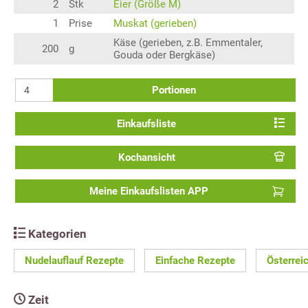
2
Stk
Eier (Größe M)
1
Prise
Muskat (gerieben)
Käse (gerieben, z.B. Emmentaler,
200
g
Gouda oder Bergkäse)
Portionen
Einkaufsliste
Kochansicht
Meine Einkaufslisten APP
Kategorien
Nudelauflauf Rezepte
Einfache Rezepte
Österrei
Zeit