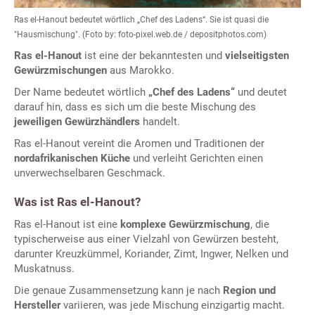
Ras el-Hanout bedeutet wörtlich „Chef des Ladens“. Sie ist quasi die
"Hausmischung". (Foto by: foto-pixel.web.de / depositphotos.com)
Ras el-Hanout
ist eine der bekanntesten und
vielseitigsten
Gewürzmischungen
aus Marokko.
Der Name bedeutet wörtlich
„Chef des Ladens“
und deutet
darauf hin, dass es sich um die beste Mischung des
jeweiligen Gewürzhändlers
handelt.
Ras el-Hanout vereint die Aromen und Traditionen der
nordafrikanischen Küche
und verleiht Gerichten einen
unverwechselbaren Geschmack.
Was ist Ras el-Hanout?
Ras el-Hanout ist eine
komplexe Gewürzmischung
, die
typischerweise aus einer Vielzahl von Gewürzen besteht,
darunter Kreuzkümmel, Koriander, Zimt, Ingwer, Nelken und
Muskatnuss.
Die genaue Zusammensetzung kann je nach
Region und
Hersteller
variieren, was jede Mischung einzigartig macht.