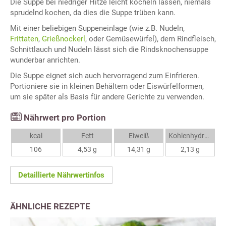
Die Suppe bei niedriger Hitze leicht köcheln lassen, niemals
sprudelnd kochen, da dies die Suppe trüben kann.
Mit einer beliebigen Suppeneinlage (wie z.B. Nudeln,
Frittaten
,
Grießnockerl
, oder Gemüsewürfel), dem Rindfleisch,
Schnittlauch und Nudeln lässt sich die Rindsknochensuppe
wunderbar anrichten.
Die Suppe eignet sich auch hervorragend zum Einfrieren.
Portioniere sie in kleinen Behältern oder Eiswürfelformen,
um sie später als Basis für andere Gerichte zu verwenden.
Nährwert pro Portion
kcal
Fett
Eiweiß
Kohlenhydrate
106
4,53 g
14,31 g
2,13 g
Detaillierte Nährwertinfos
ÄHNLICHE REZEPTE