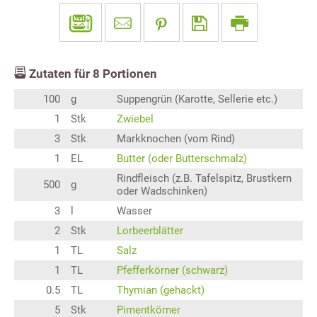
Zutaten für
8
Portionen
100
g
Suppengrün (Karotte, Sellerie etc.)
1
Stk
Zwiebel
3
Stk
Markknochen (vom Rind)
1
EL
Butter (oder Butterschmalz)
Rindfleisch (z.B. Tafelspitz, Brustkern
500
g
oder Wadschinken)
3
l
Wasser
2
Stk
Lorbeerblätter
1
TL
Salz
1
TL
Pfefferkörner (schwarz)
0.5
TL
Thymian (gehackt)
5
Stk
Pimentkörner