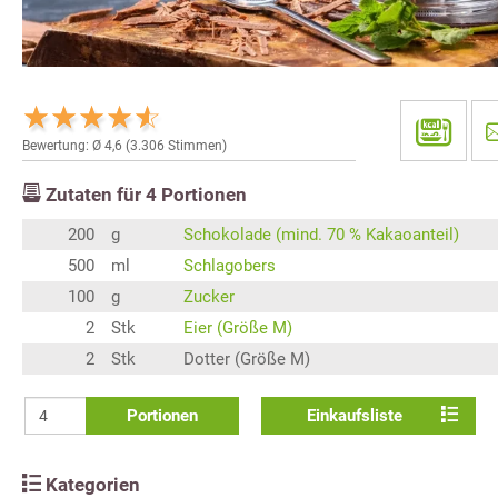
Bewertung: Ø
4,6
(
3.306
Stimmen)
Zutaten für
4
Portionen
200
g
Schokolade (mind. 70 % Kakaoanteil)
500
ml
Schlagobers
100
g
Zucker
2
Stk
Eier (Größe M)
2
Stk
Dotter (Größe M)
Portionen
Einkaufsliste
Kategorien