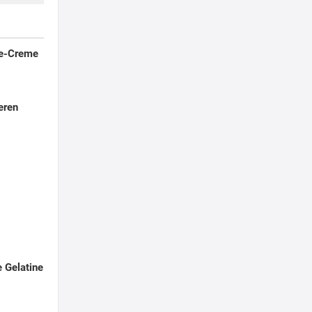
ne-Creme
eren
 Gelatine