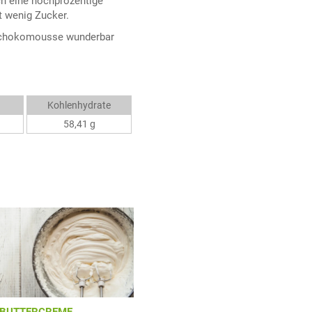
ch eine hochprozentige
 wenig Zucker.
e Schokomousse wunderbar
Kohlenhydrate
58,41 g
BUTTERCREME