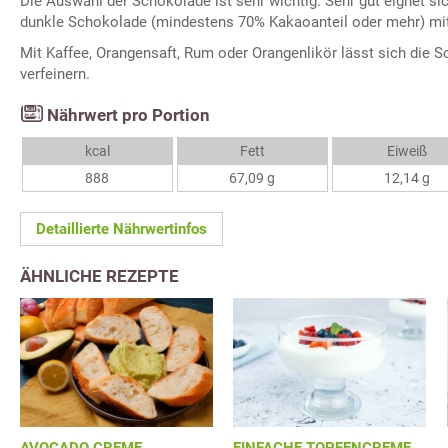
Die Auswahl der Schokolade ist sehr wichtig. Sehr gut eignet si
dunkle Schokolade (mindestens 70% Kakaoanteil oder mehr) mit
Mit Kaffee, Orangensaft, Rum oder Orangenlikör lässt sich di
verfeinern.
Nährwert pro Portion
kcal
Fett
Eiweiß
888
67,09 g
12,14 g
Detaillierte Nährwertinfos
ÄHNLICHE REZEPTE
AVOCADO CREME
EINFACHE TOPFENCREME