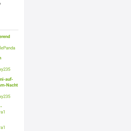
e
erend
tlePanda
n
xy235
ni-auf-
arn-Nacht
xy235
-
ra1
ra1