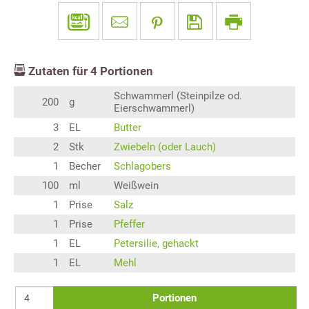
Zutaten für
4
Portionen
Schwammerl (Steinpilze od.
200
g
Eierschwammerl)
3
EL
Butter
2
Stk
Zwiebeln (oder Lauch)
1
Becher
Schlagobers
100
ml
Weißwein
1
Prise
Salz
1
Prise
Pfeffer
1
EL
Petersilie, gehackt
1
EL
Mehl
Portionen