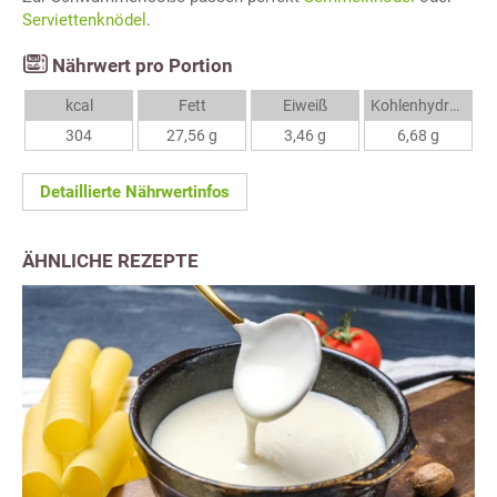
Serviettenknödel
.
Nährwert pro Portion
kcal
Fett
Eiweiß
Kohlenhydrate
304
27,56 g
3,46 g
6,68 g
Detaillierte Nährwertinfos
ÄHNLICHE REZEPTE