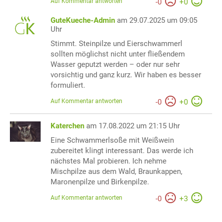
Auf Kommentar antworten
-
0
+
0
GuteKueche-Admin
am 29.07.2025 um 09:05
Uhr
Stimmt. Steinpilze und Eierschwammerl
sollten möglichst nicht unter fließendem
Wasser geputzt werden – oder nur sehr
vorsichtig und ganz kurz. Wir haben es besser
formuliert.
Auf Kommentar antworten
-
0
+
0
Katerchen
am 17.08.2022 um 21:15 Uhr
Eine Schwammerlsoße mit Weißwein
zubereitet klingt interessant. Das werde ich
nächstes Mal probieren. Ich nehme
Mischpilze aus dem Wald, Braunkappen,
Maronenpilze und Birkenpilze.
Auf Kommentar antworten
-
0
+
3