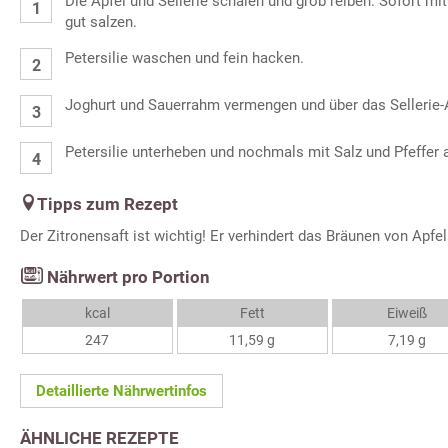
Die Äpfel und Sellerie schälen und grob reiben. Sofort mit
gut salzen.
Petersilie waschen und fein hacken.
Joghurt und Sauerrahm vermengen und über das Sellerie-
Petersilie unterheben und nochmals mit Salz und Pfeffe
Tipps zum Rezept
Der Zitronensaft ist wichtig! Er verhindert das Bräunen von Apfel
Nährwert pro Portion
kcal
Fett
Eiweiß
247
11,59 g
7,19 g
Detaillierte Nährwertinfos
ÄHNLICHE REZEPTE