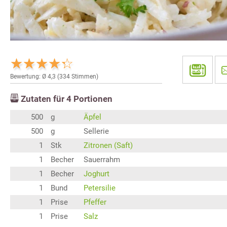
Bewertung: Ø
4,3
(
334
Stimmen)
Zutaten für
4
Portionen
500
g
Äpfel
500
g
Sellerie
1
Stk
Zitronen (Saft)
1
Becher
Sauerrahm
1
Becher
Joghurt
1
Bund
Petersilie
1
Prise
Pfeffer
1
Prise
Salz