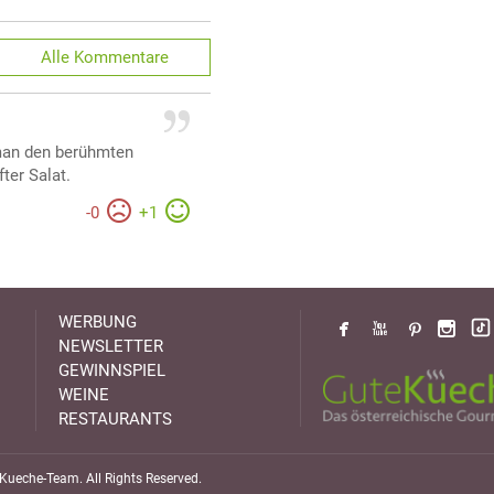
Alle
Kommentare
man den berühmten
ter Salat.
-
0
+
1
WERBUNG
NEWSLETTER
GEWINNSPIEL
WEINE
RESTAURANTS
ueche-Team. All Rights Reserved.