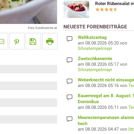
Roter Rübensalat m
NEUESTE FORENBEITRÄGE
Foto Gutekueche.at
Weltkatzentag
am 08.08.2026 05:20 von
Silviatempelmayr
Zwetschkenernte
am 08.08.2026 05:17 von
Silviatempelmayr
Weberknecht nicht einsaug
am 08.08.2026 05:16 von
Te
Bauernregel am 8. August: S
Dominikus
am 08.08.2026 05:11 von
Te
Meerestemperaturen alarmi
hoch
am 08.08.2026 04:47 von
lit