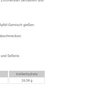
 Zitronensaft beträufeln und
Apfel-Gemisch gießen.
r abschmecken.
 und Sellerie.
Kohlenhydrate
26,58 g