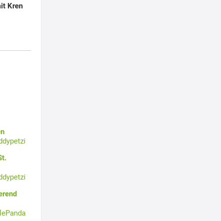
it Kren
en
ddypetzi
t.
ddypetzi
erend
tlePanda