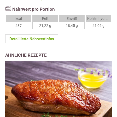
Nährwert pro Portion
kcal
Fett
Eiweiß
Kohlenhydrate
437
21,22 g
18,45 g
41,06 g
Detaillierte Nährwertinfos
ÄHNLICHE REZEPTE