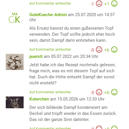
Auf Kommentar antworten
-
1
+
1
GuteKueche-Admin
am 25.07.2020 um 14:37
Uhr
Als Ersatz kannst du einen gußeisenen Topf
verwenden. Der Topf sollte jedoch eher hoch
sein, damit Dampf darin entstehen kann.
Auf Kommentar antworten
-
0
+
6
puersti
am 05.07.2022 um 20:34 Uhr
Jetzt habe ich das Rezept nochmals gelesen,
frage mich, was es mit diesem Topf auf sich
hat. Duch die Höhe entseht Dampf der sonst
nicht ensteht?
Auf Kommentar antworten
-
5
+
0
Katerchen
am 15.05.2026 um 12:33 Uhr
Der sich bildende Dampf kondensiert am
Deckel und tropft wieder in das Essen zurück.
Das ist der ganze Sinn dahinter.
Auf Kommentar antworten