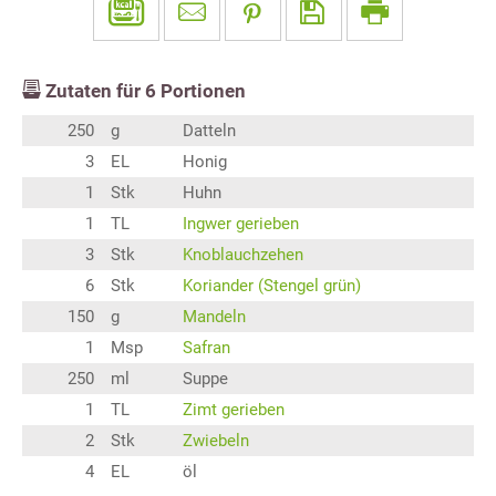
Zutaten für
6
Portionen
250
g
Datteln
3
EL
Honig
1
Stk
Huhn
1
TL
Ingwer gerieben
3
Stk
Knoblauchzehen
6
Stk
Koriander (Stengel grün)
150
g
Mandeln
1
Msp
Safran
250
ml
Suppe
1
TL
Zimt gerieben
2
Stk
Zwiebeln
4
EL
öl