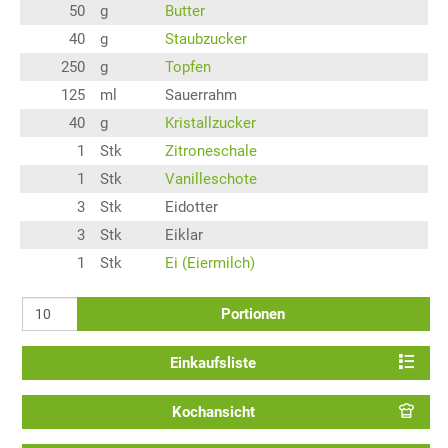
50
g
Butter
40
g
Staubzucker
250
g
Topfen
125
ml
Sauerrahm
40
g
Kristallzucker
1
Stk
Zitroneschale
1
Stk
Vanilleschote
3
Stk
Eidotter
3
Stk
Eiklar
1
Stk
Ei (Eiermilch)
Portionen
Einkaufsliste
Kochansicht