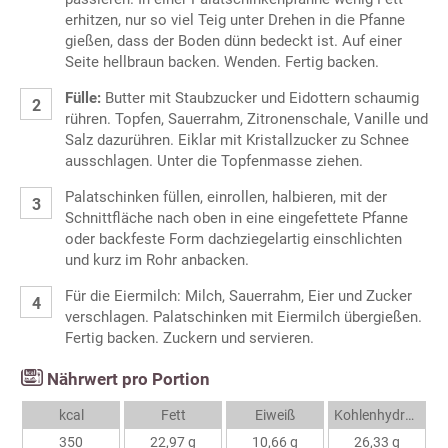
erhitzen, nur so viel Teig unter Drehen in die Pfanne
gießen, dass der Boden dünn bedeckt ist. Auf einer
Seite hellbraun backen. Wenden. Fertig backen.
Fülle:
Butter mit Staubzucker und Eidottern schaumig
rühren. Topfen, Sauerrahm, Zitronenschale, Vanille und
Salz dazurühren. Eiklar mit Kristallzucker zu Schnee
ausschlagen. Unter die Topfenmasse ziehen.
Palatschinken füllen, einrollen, halbieren, mit der
Schnittfläche nach oben in eine eingefettete Pfanne
oder backfeste Form dachziegelartig einschlichten
und kurz im Rohr anbacken.
Für die Eiermilch: Milch, Sauerrahm, Eier und Zucker
verschlagen. Palatschinken mit Eiermilch übergießen.
Fertig backen. Zuckern und servieren.
Nährwert pro Portion
kcal
Fett
Eiweiß
Kohlenhydrate
350
22,97 g
10,66 g
26,33 g