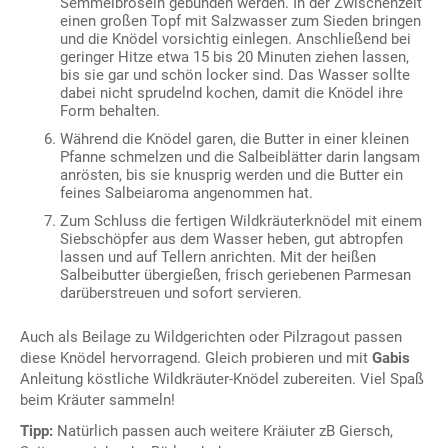
Semmelbröseln gebunden werden. In der Zwischenzeit
einen großen Topf mit Salzwasser zum Sieden bringen
und die Knödel vorsichtig einlegen. Anschließend bei
geringer Hitze etwa 15 bis 20 Minuten ziehen lassen,
bis sie gar und schön locker sind. Das Wasser sollte
dabei nicht sprudelnd kochen, damit die Knödel ihre
Form behalten.
Während die Knödel garen, die Butter in einer kleinen
Pfanne schmelzen und die Salbeiblätter darin langsam
anrösten, bis sie knusprig werden und die Butter ein
feines Salbeiaroma angenommen hat.
Zum Schluss die fertigen Wildkräuterknödel mit einem
Siebschöpfer aus dem Wasser heben, gut abtropfen
lassen und auf Tellern anrichten. Mit der heißen
Salbeibutter übergießen, frisch geriebenen Parmesan
darüberstreuen und sofort servieren.
Auch als Beilage zu Wildgerichten oder Pilzragout passen
diese Knödel hervorragend. Gleich probieren und mit
Gabis
Anleitung köstliche Wildkräuter-Knödel zubereiten. Viel Spaß
beim Kräuter sammeln!
Tipp:
Natürlich passen auch weitere Kräiuter zB Giersch,