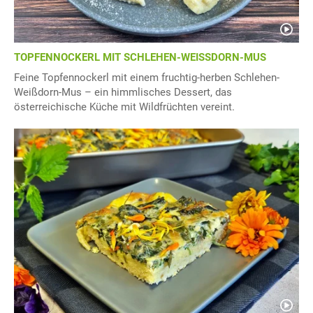
TOPFENNOCKERL MIT SCHLEHEN-WEISSDORN-MUS
Feine Topfennockerl mit einem fruchtig-herben Schlehen-
Weißdorn-Mus – ein himmlisches Dessert, das
österreichische Küche mit Wildfrüchten vereint.