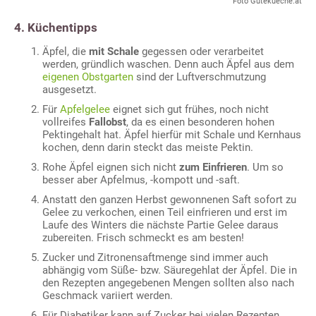
Foto Gutekueche.at
4. Küchentipps
Äpfel, die
mit Schale
gegessen oder verarbeitet
werden, gründlich waschen. Denn auch Äpfel aus dem
eigenen Obstgarten
sind der Luftverschmutzung
ausgesetzt.
Für
Apfelgelee
eignet sich gut frühes, noch nicht
vollreifes
Fallobst
, da es einen besonderen hohen
Pektingehalt hat. Äpfel hierfür mit Schale und Kernhaus
kochen, denn darin steckt das meiste Pektin.
Rohe Äpfel eignen sich nicht
zum Einfrieren
. Um so
besser aber Apfelmus, -kompott und -saft.
Anstatt den ganzen Herbst gewonnenen Saft sofort zu
Gelee zu verkochen, einen Teil einfrieren und erst im
Laufe des Winters die nächste Partie Gelee daraus
zubereiten. Frisch schmeckt es am besten!
Zucker und Zitronensaftmenge sind immer auch
abhängig vom Süße- bzw. Säuregehlat der Äpfel. Die in
den Rezepten angegebenen Mengen sollten also nach
Geschmack variiert werden.
Für Diabetiker kann auf Zucker bei vielen Rezepten