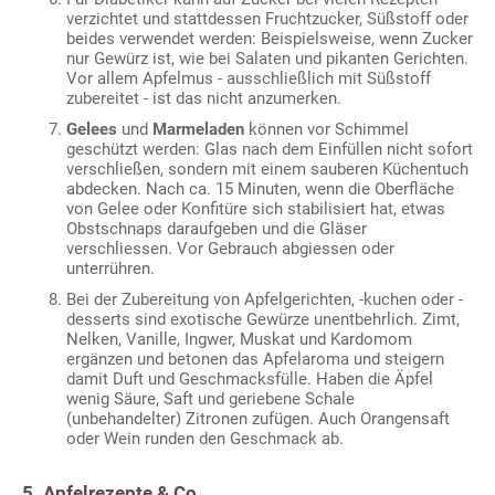
verzichtet und stattdessen Fruchtzucker, Süßstoff oder
beides verwendet werden: Beispielsweise, wenn Zucker
nur Gewürz ist, wie bei Salaten und pikanten Gerichten.
Vor allem Apfelmus - ausschließlich mit Süßstoff
zubereitet - ist das nicht anzumerken.
Gelees
und
Marmeladen
können vor Schimmel
geschützt werden: Glas nach dem Einfüllen nicht sofort
verschließen, sondern mit einem sauberen Küchentuch
abdecken. Nach ca. 15 Minuten, wenn die Oberfläche
von Gelee oder Konfitüre sich stabilisiert hat, etwas
Obstschnaps daraufgeben und die Gläser
verschliessen. Vor Gebrauch abgiessen oder
unterrühren.
Bei der Zubereitung von Apfelgerichten, -kuchen oder -
desserts sind exotische Gewürze unentbehrlich. Zimt,
Nelken, Vanille, Ingwer, Muskat und Kardomom
ergänzen und betonen das Apfelaroma und steigern
damit Duft und Geschmacksfülle. Haben die Äpfel
wenig Säure, Saft und geriebene Schale
(unbehandelter) Zitronen zufügen. Auch Orangensaft
oder Wein runden den Geschmack ab.
5. Apfelrezepte & Co.