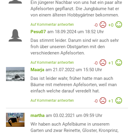
Ein jüngerer Nachbar von uns hat ein paar alte
Apfelsorten gepflanzt. Die Jungbäume hat er
von einem älteren Hobbygärtner bekommen.
Auf Kommentar antworten
-
0
+
0
Pesu07
am 18.09.2024 um 18:52 Uhr
Das stimmt leider. Darum sind wir auch sehr
froh über unseren Obstgarten mit den
verschiedenen Apfelsorten.
Auf Kommentar antworten
-
0
+
1
Maarja
am 21.07.2022 um 15:50 Uhr
Das ist leider wahr, früher hatte man auch
Bäume mit mehreren Apfelsorten, weil man
einfach welche darauf veredelt hat.
Auf Kommentar antworten
-
0
+
1
martha
am 03.02.2021 um 09:59 Uhr
Wir haben auch Apfelbäume in unserem
Garten und zwar Reinette, Gloster, Kronprinz,