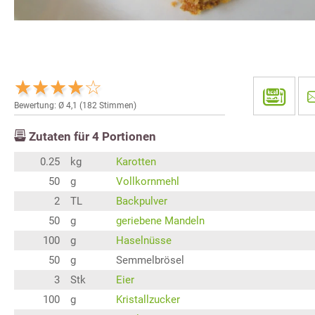
Bewertung: Ø
4,1
(
182
Stimmen)
Zutaten für
4
Portionen
0.25
kg
Karotten
50
g
Vollkornmehl
2
TL
Backpulver
50
g
geriebene Mandeln
100
g
Haselnüsse
50
g
Semmelbrösel
3
Stk
Eier
100
g
Kristallzucker