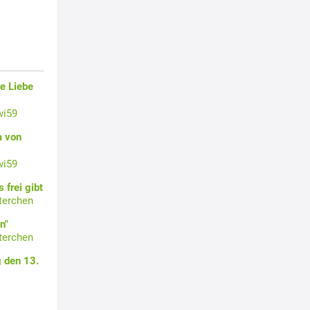
e Liebe
wi59
a von
wi59
 frei gibt
terchen
n"
terchen
 den 13.