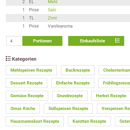
2
EL
Mehl
1
Prise
Salz
1
TL
Zimt
1
Prise
Vanilearoma
Portionen
Einkaufsliste
Kategorien
Mehlspeisen Rezepte
Backrezepte
Cholesterina
Dessert Rezepte
Einfache Rezepte
Frühlingsreze
Gemüse Rezepte
Grundrezepte
Herbst Rezepte
Omas Küche
Süßspeisen Rezepte
Vorspeisen Re
Hausmannskost Rezepte
Karotten Rezepte
Oste