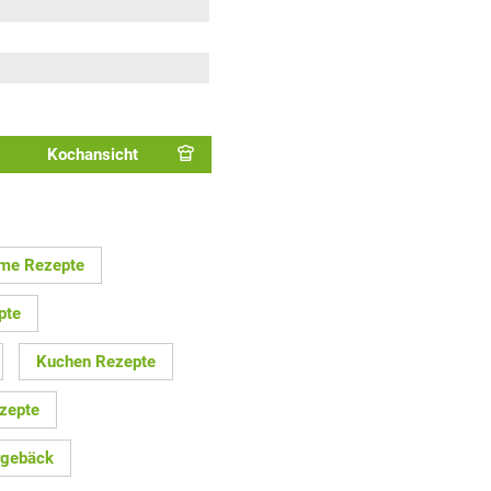
Kochansicht
rme Rezepte
pte
Kuchen Rezepte
zepte
rgebäck