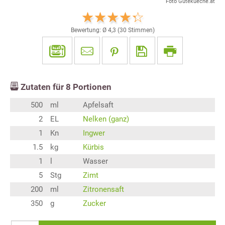
Foto Gutekueche.at
Bewertung: Ø
4,3
(
30
Stimmen)
Zutaten für
8
Portionen
500
ml
Apfelsaft
2
EL
Nelken (ganz)
1
Kn
Ingwer
1.5
kg
Kürbis
1
l
Wasser
5
Stg
Zimt
200
ml
Zitronensaft
350
g
Zucker