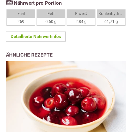
Nährwert pro Portion
kcal
Fett
Eiweiß
Kohlenhydrate
269
0,60 g
2,84 g
61,71 g
Detaillierte Nährwertinfos
ÄHNLICHE REZEPTE