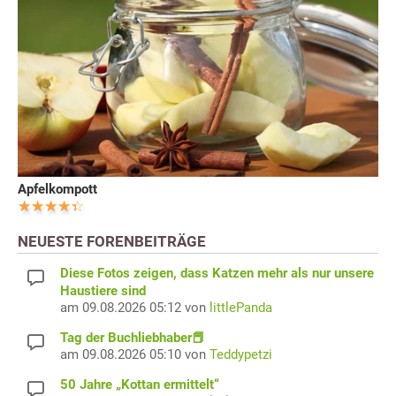
Apfelkompott
NEUESTE FORENBEITRÄGE
Diese Fotos zeigen, dass Katzen mehr als nur unsere
Haustiere sind
am 09.08.2026 05:12 von
littlePanda
Tag der Buchliebhaber📕
am 09.08.2026 05:10 von
Teddypetzi
50 Jahre „Kottan ermittelt“