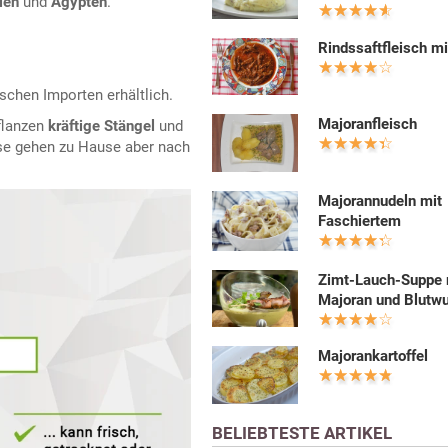
ien
und
Ägypten
.
Rindssaftfleisch m
schen Importen erhältlich.
Majoranfleisch
flanzen
kräftige Stängel
und
ese gehen zu Hause aber nach
Majorannudeln mit
Faschiertem
Zimt-Lauch-Suppe 
Majoran und Blutwu
Majorankartoffel
BELIEBTESTE ARTIKEL