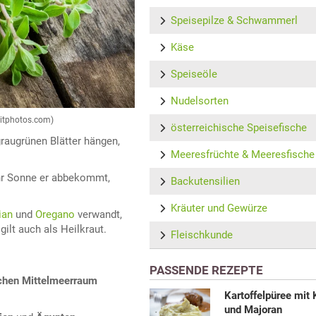
Speisepilze & Schwammerl
Käse
Speiseöle
Nudelsorten
sitphotos.com)
österreichische Speisefische
graugrünen Blätter hängen,
Meeresfrüchte & Meeresfische
ehr Sonne er abbekommt,
Backutensilien
Kräuter und Gewürze
ian
und
Oregano
verwandt,
lt auch als Heilkraut.
Fleischkunde
PASSENDE REZEPTE
ichen Mittelmeerraum
Kartoffelpüree mi
und Majoran