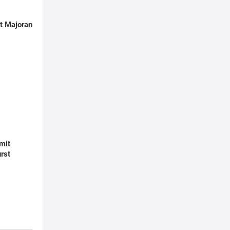
it Majoran
mit
rst