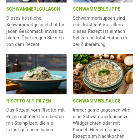
SCHWAMMERLGULASCH
SCHWAMMERLSUPPE
Dieses köstliche
Schwammerlsuppen sind
Schwammerlgulasch hat für
echt köstlich! Vor allem
jeden Geschmack etwas zu
dieses Rezept ist einfach
bieten. Überzeugen Sie sich
Spitze und total einfach in
von dem Rezept.
der Zubereitung.
RISOTTO MIT PILZEN
SCHWAMMERLSAUCE
Das Rezept vom Risotto mit
Immer gerne gegessen wird
Pilzen schmeckt am besten
eine Schwammerlsauce zu
mit Steinpilzen, die sie
Wildgerichten oder mit
selbst gefunden haben.
Knödel. Hier ein feines
Rezept zum Nachkochen.