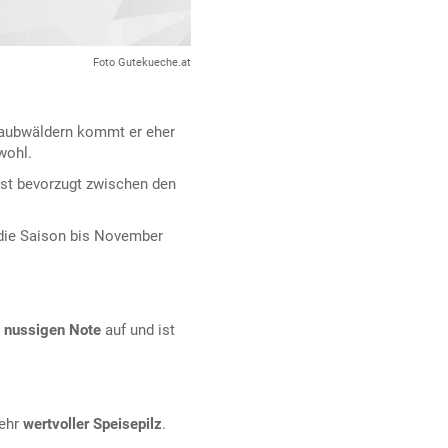
Foto Gutekueche.at
Laubwäldern kommt er eher
wohl.
ist bevorzugt zwischen den
 die Saison bis November
t
nussigen Note
auf und ist
sehr
wertvoller Speisepilz
.