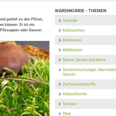
WARENKUNDE - THEMEN
und gehört zu den Pilzen,
Getreide
n können. Er ist ein
n Pilzsuppen oder Saucen
Kürbissorten
Kohlsorten
Wildkräuter
Nüsse, Samen und Kerne
Gewürzmischungen, Marinaden
Saucen
Zuckerersatzstoffe
Hülsenfrüchte
Gemüse
Obst