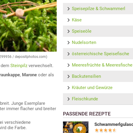
Speisepilze & Schwammerl
Käse
Speiseöle
Nudelsorten
österreichische Speisefische
6299956 / depositphotos.com)
Meeresfrüchte & Meeresfische
t dem
Steinpilz
verwechselt.
raunkappe
,
Marone
oder als
Backutensilien
Kräuter und Gewürze
Fleischkunde
breit. Junge Exemplare
er immer flacher und breiter
PASSENDE REZEPTE
ei verschiedene
Schwammerlgulas
ird die Farbe.