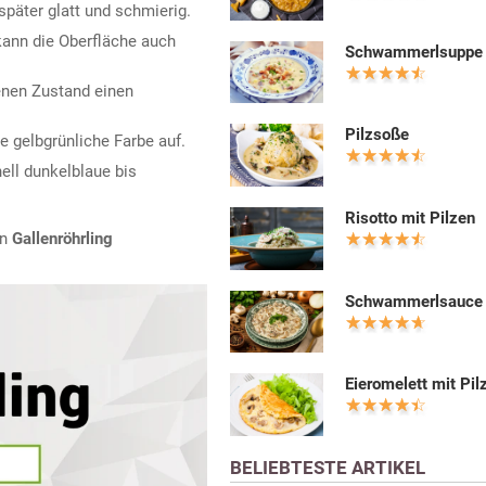
 später glatt und schmierig.
ann die Oberfläche auch
Schwammerlsuppe
enen Zustand einen
Pilzsoße
e gelbgrünliche Farbe auf.
nell dunkelblaue bis
Risotto mit Pilzen
en
Gallenröhrling
Schwammerlsauce
Eieromelett mit Pil
BELIEBTESTE ARTIKEL