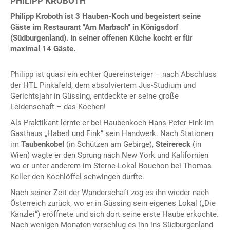
PHILIPP KROBOTH
Philipp Kroboth ist 3 Hauben-Koch und begeistert seine
Gäste im Restaurant "Am Marbach" in Königsdorf
(Südburgenland). In seiner offenen Küche kocht er für
maximal 14 Gäste.
Philipp ist quasi ein echter Quereinsteiger – nach Abschluss
der HTL Pinkafeld, dem absolviertem Jus-Studium und
Gerichtsjahr in Güssing, entdeckte er seine große
Leidenschaft – das Kochen!
Als Praktikant lernte er bei Haubenkoch Hans Peter Fink im
Gasthaus „Haberl und Fink“ sein Handwerk. Nach Stationen
im
Taubenkobel
(in Schützen am Gebirge),
Steirereck
(in
Wien) wagte er den Sprung nach New York und Kalifornien
wo er unter anderem im Sterne-Lokal Bouchon bei Thomas
Keller den Kochlöffel schwingen durfte.
Nach seiner Zeit der Wanderschaft zog es ihn wieder nach
Österreich zurück, wo er in Güssing sein eigenes Lokal („Die
Kanzlei“) eröffnete und sich dort seine erste Haube erkochte.
Nach wenigen Monaten verschlug es ihn ins Südburgenland